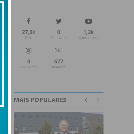
27,0k
0
1,2k
Fans
Followers
Subscribers
0
577
Followers
Readers
MAIS POPULARES