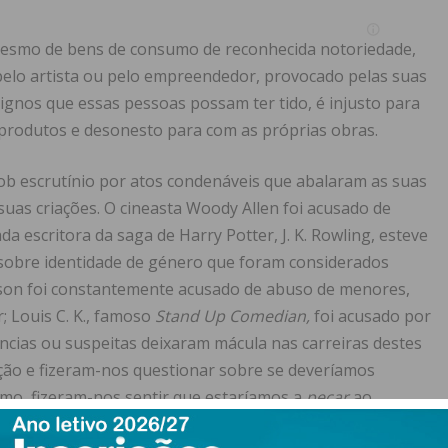
 mesmo de bens de consumo de reconhecida notoriedade,
elo artista ou pelo empreendedor, provocado pelas suas
ignos que essas pessoas possam ter tido, é injusto para
 produtos e desonesto para com as próprias obras.
ob escrutínio por atos condenáveis que abalaram as suas
suas criações. O cineasta Woody Allen foi acusado de
ada escritora da saga de Harry Potter, J. K. Rowling, esteve
 sobre identidade de género que foram considerados
ckson foi constantemente acusado de abuso de menores,
; Louis C. K., famoso
Stand Up Comedian,
foi acusado por
ências ou suspeitas deixaram mácula nas carreiras destes
ação e fizeram-nos questionar sobre se deveríamos
imo, fizeram-nos sentir que estaríamos a
pecar
ao