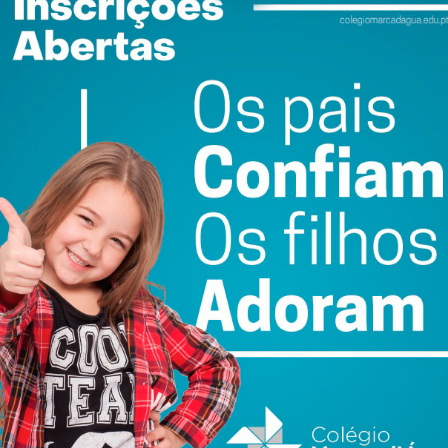
presenteados com homens de grande sucesso
ento pelo trajeto empresarial que desenvolveram, mas
 reparos. O mediático empresário Elon Musk, que agora
no Americano, recorrentemente propala ideias sexistas,
nifesto orgulho branco, através das redes sociais, com
e eleição e brinquedo favorito, a rede X (antigo Twiter).
o mínimo, uma personagem controversa. Entre os
guel Milhão, que estando a viver nos Estados Unidos e
recuado na liberalização do aborto, fez uma publicação
o com estas decisões, tendo em sequência disso estado
aixadores
” que promoviam a sua marca se afastaram
essa forte exposição mediática, Miguel Milhão criou um
om a intenção clara de continuar a ser disruptivo, expondo
ue essa controvérsia lhe traria mais notoriedade.
as sua veiculada opinião antiaborto, comprou minutos de
benizar pelo seu aniversário, não de nascimento, mas sim