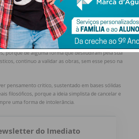
a e passível de discussão, de que é esse o momento a
ivar das suas obras ou produtos por causa das ações
 artistas ou empresários. É aqui que me confundo e não
vou dando conta que tendo a rejeitar marcas em
es, porque de alguma forma que desiludiram pela sua
sticos, continuo a validar as obras, sem esse peso na
ver pensamento critico, sustentado em bases sólidas
ais filosóficos, porque a ideia simplista de cancelar e
pre uma forma de intolerância.
ewsletter do Imediato