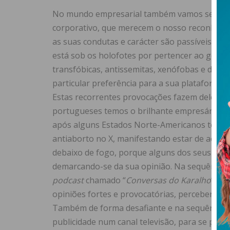
No mundo empresarial também vamos sendo 
corporativo, que merecem o nosso reconhecim
as suas condutas e carácter são passíveis de
está sob os holofotes por pertencer ao gover
transfóbicas, antissemitas, xenófobas e de ma
particular preferência para a sua plataforma d
Estas recorrentes provocações fazem dele, n
portugueses temos o brilhante empresário Mi
após alguns Estados Norte-Americanos terem 
antiaborto no X, manifestando estar de acord
debaixo de fogo, porque alguns dos seus “
emb
demarcando-se da sua opinião. Na sequência d
podcast
chamado “
Conversas do Karalho
”, c
opiniões fortes e provocatórias, percebendo q
Também de forma desafiante e na sequência d
publicidade num canal televisão, para se para