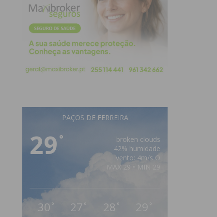
PAÇOS DE FERREIRA
29
°
broken clouds
42% humidade
vento: 4m/s O
MAX 29 • MIN 29
30
27
28
29
°
°
°
°