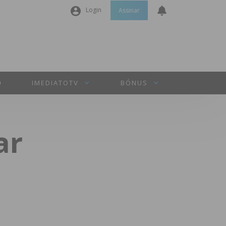
Login
Assinar
Nome de utilizador ou email
*
Senha
*
O
IMEDIATOTV
BÓNUS
Manter sessão
ar
INICIAR SESSÃO
Perdeu a sua senha?