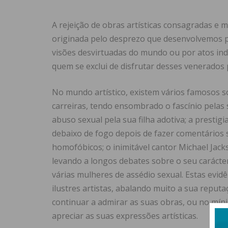
A rejeição de obras artísticas consagradas e
originada pelo desprezo que desenvolvemos p
visões desvirtuadas do mundo ou por atos ind
quem se exclui de disfrutar desses venerados
No mundo artístico, existem vários famosos s
carreiras, tendo ensombrado o fascínio pelas 
abuso sexual pela sua filha adotiva; a prestigi
debaixo de fogo depois de fazer comentários
homofóbicos; o inimitável cantor Michael Ja
levando a longos debates sobre o seu carácter
várias mulheres de assédio sexual. Estas evid
ilustres artistas, abalando muito a sua reput
continuar a admirar as suas obras, ou no mín
apreciar as suas expressões artísticas.