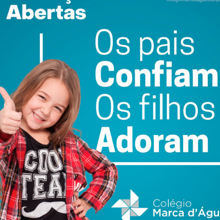
ence
Rota do Românico
“Dos 8 aos 80”: Paços
a e
investe na
de Ferreira celebra
salvaguarda do
pontes
 da
património das
intergeracionais
igrejas
com jogos