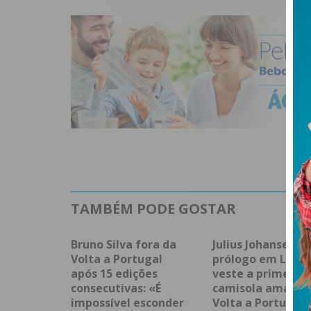
TAMBÉM PODE GOSTAR
Bruno Silva fora da
Julius Johansen v
Volta a Portugal
prólogo em Lisbo
após 15 edições
veste a primeira
consecutivas: «É
camisola amarela
impossível esconder
Volta a Portugal