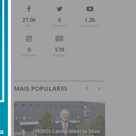
27,0k
0
1,2k
Fans
Followers
Subscribers
0
578
Followers
Readers
MAIS POPULARES
1
(VÍDEO) Carlos Alberto Silva