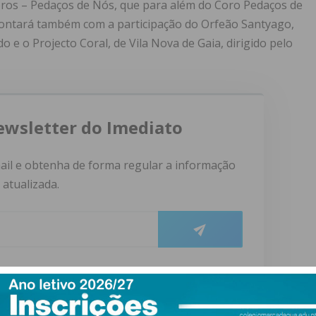
oros – Pedaços de Nós, que para além do Coro Pedaços de
 contará também com a participação do Orfeão Santyago,
o e o Projecto Coral, de Vila Nova de Gaia, dirigido pelo
ewsletter do Imediato
ail e obtenha de forma regular a informação
atualizada.
do com os
termos e condições