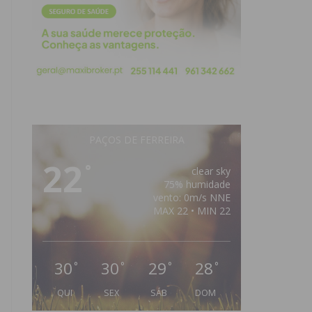
PAÇOS DE FERREIRA
22
°
clear sky
75% humidade
vento: 0m/s NNE
MAX 22 • MIN 22
30
30
29
28
°
°
°
°
QUI
SEX
SÁB
DOM