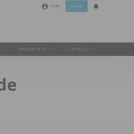
Login
Assinar
Nome de utilizador ou email
*
Senha
*
O
IMEDIATOTV
BÓNUS
Manter sessão
de
INICIAR SESSÃO
Perdeu a sua senha?