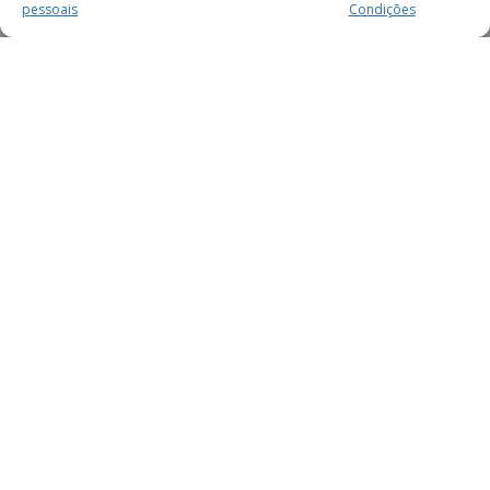
pessoais
Condições
MAIS PARA SI
FACEBOOK
TWITTER
YOUTUBE
INSTAGRAM
READERS
SERVIÇOS
SOBRE NÓS