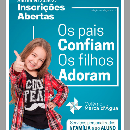
PAÇOS DE FERREIRA
17
°
clear sky
86% humidade
vento: 1m/s ESE
MAX 17 • MIN 17
30
30
30
28
°
°
°
°
QUI
SEX
SÁB
DOM
ALTERAR