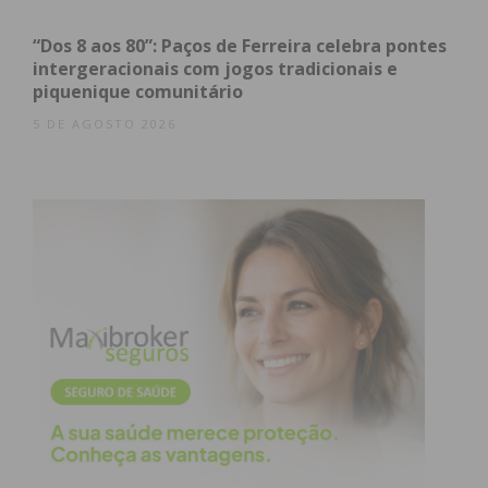
“Dos 8 aos 80”: Paços de Ferreira celebra pontes
Subscreva a newsletter do
intergeracionais com jogos tradicionais e
Imediato
piquenique comunitário
5 DE AGOSTO 2026
Assine nossa newsletter por e-mail e
obtenha de forma regular a informação
atualizada.
Eu li e concordo com os
termos e
condições