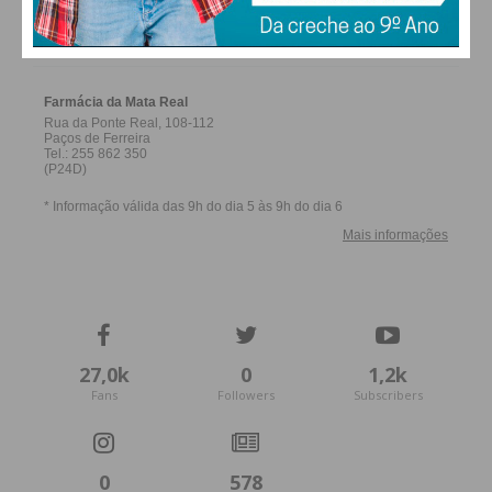
FARMACIAS DE SERVIÇO EM PAÇOS DE
FERREIRA
27,0k
0
1,2k
Fans
Followers
Subscribers
0
578