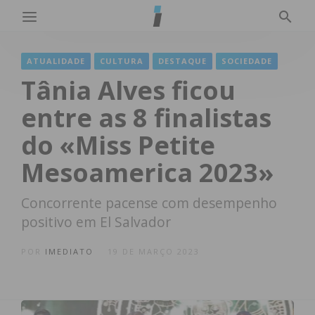
ATUALIDADE
CULTURA
DESTAQUE
SOCIEDADE
Tânia Alves ficou
entre as 8 finalistas
do «Miss Petite
Mesoamerica 2023»
Concorrente pacense com desempenho
positivo em El Salvador
POR
IMEDIATO
19 DE MARÇO 2023