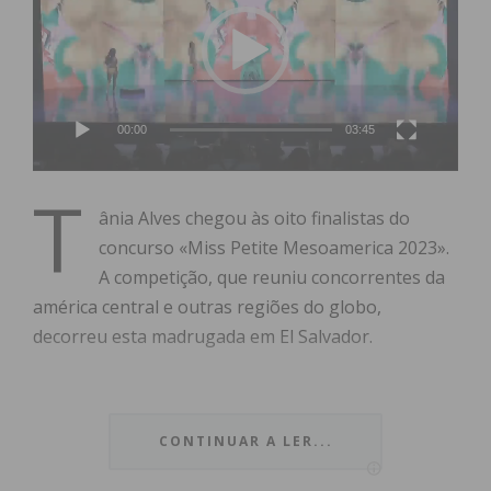
vídeo
00:00
03:45
T
ânia Alves chegou às oito finalistas do
concurso «Miss Petite Mesoamerica 2023».
A competição, que reuniu concorrentes da
américa central e outras regiões do globo,
decorreu esta madrugada em El Salvador.
CONTINUAR A LER...
A jovem pacense, de 21 anos, participou na
categoria «Miss Petite Mesoamerica» e chegou à