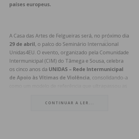
países europeus.
A Casa das Artes de Felgueiras será, no próximo dia
29 de abril
, o palco do Seminário Internacional
Unidas4EU. O evento, organizado pela Comunidade
Intermunicipal (CIM) do Tâmega e Sousa, celebra
os cinco anos da
UNIDAS – Rede Intermunicipal
de Apoio às Vítimas de Violência
, consolidando-a
como um modelo de referência que ultrapassou as
fronteiras nacionais.
CONTINUAR A LER...
Índice
De Resposta Local a Referência Europeia
Um Diagnóstico da Violência na Europa
Oportunidades e Financiamento