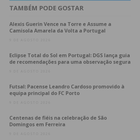
TAMBÉM PODE GOSTAR
Subscreva a newsletter do Imediato
De Resposta Local a Referência
Alexis Guerin Vence na Torre e Assume a
Camisola Amarela da Volta a Portugal
Europeia
9 DE AGOSTO 2026
Liderado pela CIM do Tâmega e Sousa, o projeto
Eclipse Total do Sol em Portugal: DGS lança guia
Unidas4EU
integra o prestigiado programa
de recomendações para uma observação segura
europeu
URBACT IV
. A missão central é a
9 DE AGOSTO 2026
transferência da experiência da rede UNIDAS para
diferentes contextos territoriais na Europa.
Futsal: Pacense Leandro Cardoso promovido à
equipa principal do FC Porto
Atualmente, a rede portuguesa articula
40
entidades públicas
e
11 estruturas
9 DE AGOSTO 2026
especializadas
nas áreas da justiça, saúde,
Centenas de fiéis na celebração de São
educação e ação social, garantindo um apoio
Domingos em Ferreira
multidisciplinar às vítimas e respetivas famílias.
9 DE AGOSTO 2026