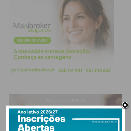
Tâmega e Sousa.
“A rede UNIDAS tem-se
afirmado como uma resposta
integrada e territorialmente
articulada, essencial para a
eficácia no combate a este
fenómeno.”
PAÇOS DE FERREIRA
Oportunidades e Financiamento
21
°
clear sky
76% humidade
A tarde será dedicada às vertentes técnicas e
vento: 0m/s NE
MAX 21 • MIN 21
financeiras da cooperação europeia.