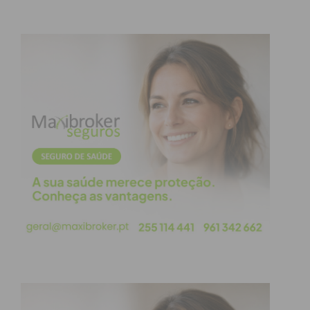
O sucesso deste modelo despertou o interesse de
parceiros internacionais, que agora trabalham na
adaptação da metodologia a realidades distintas. O
seminário contará com a participação de
representantes da Grécia, Espanha, Itália, Hungria,
França e Ucrânia.
Um Diagnóstico da Violência na
Europa
A sessão da manhã será marcada pela intervenção
da
Agência dos Direitos Fundamentais da União
Europeia
, que apresentará dados atualizados
sobre a evolução da violência doméstica no espaço
europeu. Será também feito um balanço do
percurso da UNIDAS, destacando o impacto real
que a rede tem tido no território do Douro,