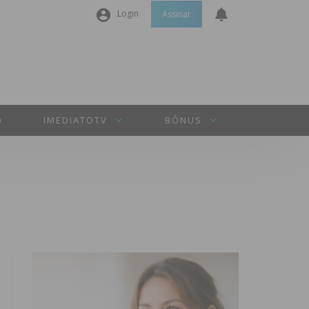
Login
Assinar
Nome de utilizador ou email
*
Senha
*
O
IMEDIATOTV
BÓNUS
Manter sessão
INICIAR SESSÃO
Perdeu a sua senha?