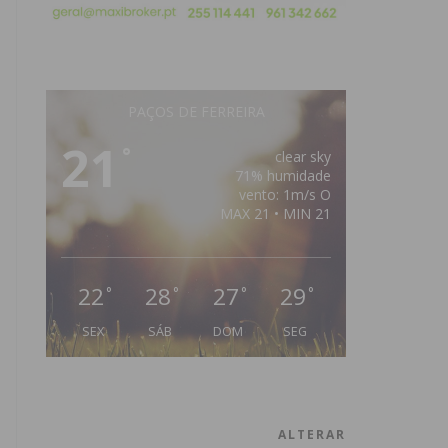
PAÇOS DE FERREIRA
21
°
clear sky
71% humidade
vento: 1m/s O
MAX 21 • MIN 21
22
28
27
29
°
°
°
°
SEX
SÁB
DOM
SEG
ALTERAR