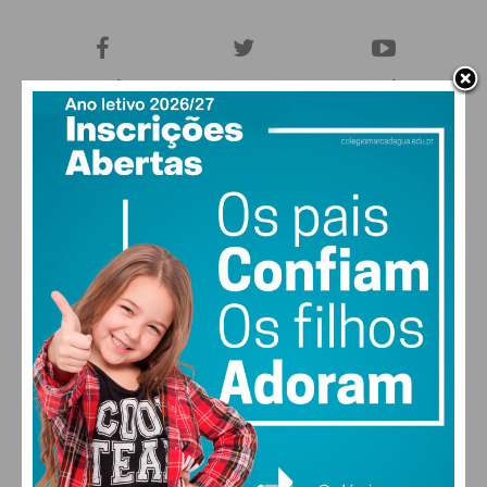
27,0k
0
1,2k
Fans
Followers
Subscribers
0
577
Followers
Readers
MAIS POPULARES