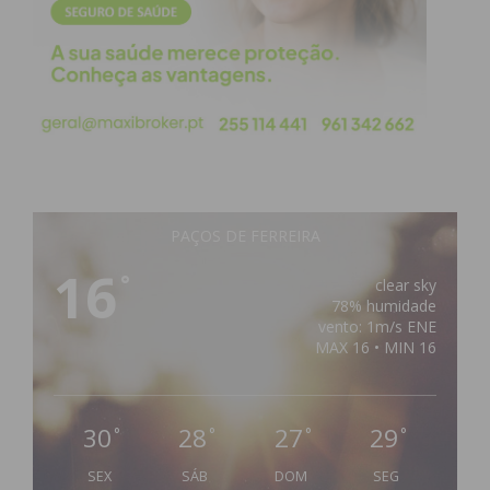
PAÇOS DE FERREIRA
16
°
clear sky
78% humidade
vento: 1m/s ENE
MAX 16 • MIN 16
30
28
27
29
°
°
°
°
SEX
SÁB
DOM
SEG