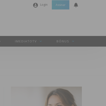
Login
Assinar
Nome de utilizador ou email
*
Senha
*
O
IMEDIATOTV
BÓNUS
Manter sessão
INICIAR SESSÃO
Perdeu a sua senha?