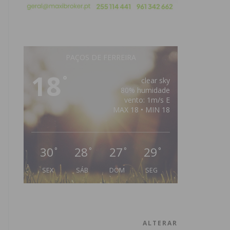
PAÇOS DE FERREIRA
18
°
clear sky
80% humidade
vento: 1m/s E
MAX 18 • MIN 18
30
28
27
29
°
°
°
°
SEX
SÁB
DOM
SEG
ALTERAR