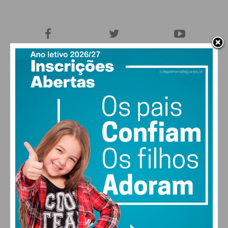
27,0k
0
1,2k
Fans
Followers
Subscribers
0
577
Followers
Readers
MAIS POPULARES