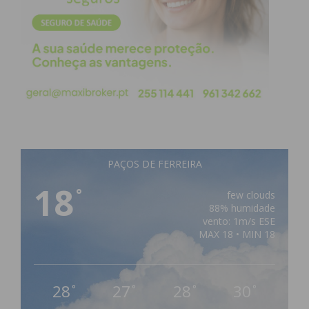
PAÇOS DE FERREIRA
18
°
few clouds
88% humidade
vento: 1m/s ESE
MAX 18 • MIN 18
28
27
28
30
°
°
°
°