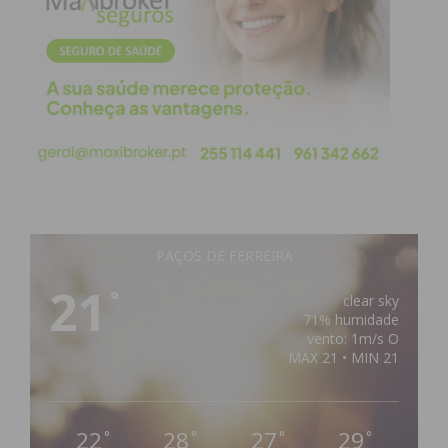
PAÇOS DE FERREIRA
21
°
clear sky
71% humidade
vento: 1m/s O
MAX 21 • MIN 21
22
28
27
29
°
°
°
°