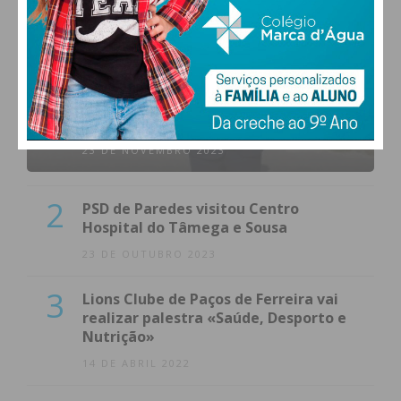
1
(VÍDEO) Carlos Alberto Silva vê
Unidade Local de Saúde como uma
oportunidade
23 DE NOVEMBRO 2023
2
PSD de Paredes visitou Centro
Hospital do Tâmega e Sousa
23 DE OUTUBRO 2023
3
Lions Clube de Paços de Ferreira vai
realizar palestra «Saúde, Desporto e
Nutrição»
14 DE ABRIL 2022