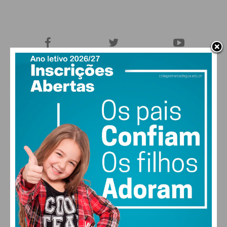
27,0k
0
1,2k
Fans
Followers
Subscribers
0
577
Followers
Readers
MAIS POPULARES