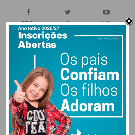
27,0k
0
1,2k
Fans
Followers
Subscribers
0
577
Followers
Readers
MAIS POPULARES