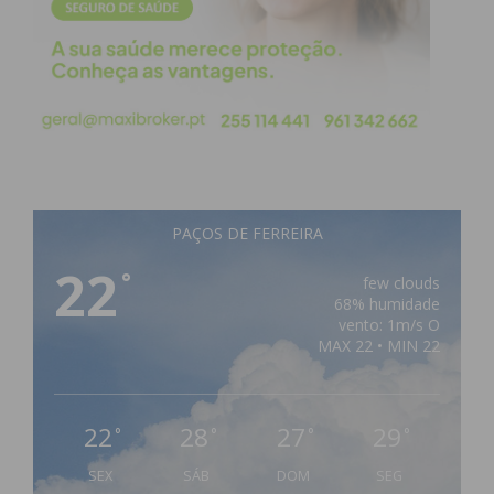
PAÇOS DE FERREIRA
22
°
few clouds
68% humidade
vento: 1m/s O
MAX 22 • MIN 22
22
28
27
29
°
°
°
°
SEX
SÁB
DOM
SEG