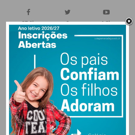
27,0k
0
1,2k
Fans
Followers
Subscribers
0
577
Followers
Readers
MAIS POPULARES