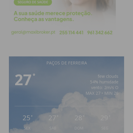
PAÇOS DE FERREIRA
27
°
few clouds
54% humidade
vento: 2m/s O
MAX 27 • MIN 26
25
27
28
29
°
°
°
°
SEX
SÁB
DOM
SEG