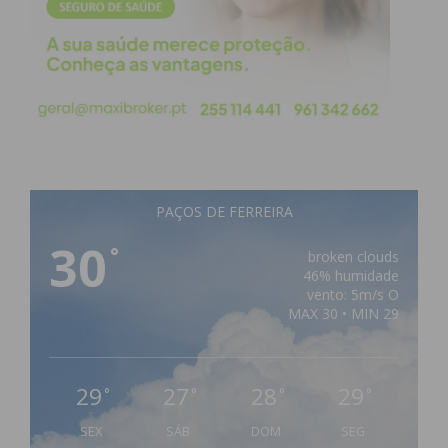
PAÇOS DE FERREIRA
30
°
broken clouds
46% humidade
vento: 5m/s O
MAX 30 • MIN 29
29
27
28
29
°
°
°
°
SEX
SÁB
DOM
SEG