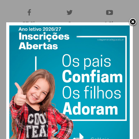
27,0k
0
1,2k
Fans
Followers
Subscribers
0
577
Followers
Readers
MAIS POPULARES