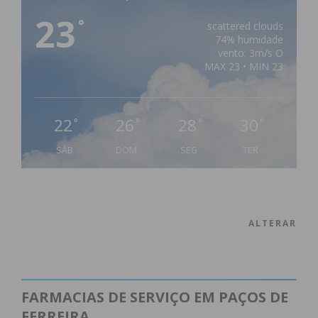
23
°
scattered clouds
74% humidade
vento: 3m/s O
MAX 23 • MIN 23
22
26
28
30
°
°
°
°
SÁB
DOM
SEG
TER
ALTERAR
FARMACIAS DE SERVIÇO EM PAÇOS DE
FERREIRA