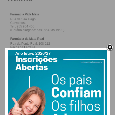
27,0k
0
1,2k
Fans
Followers
Subscribers
0
577
Followers
Readers