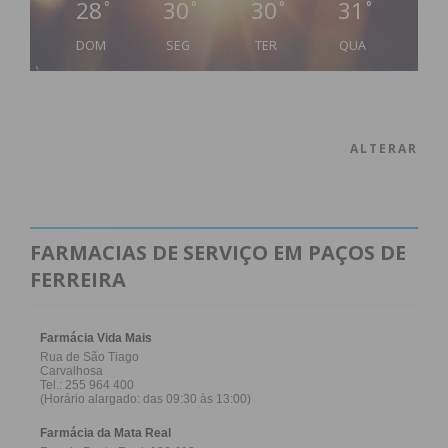
28
30
30
31
°
°
°
°
DOM
SEG
TER
QUA
ALTERAR
FARMACIAS DE SERVIÇO EM PAÇOS DE
FERREIRA