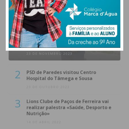
1
(VÍDEO) Carlos Alberto Silva vê
Unidade Local de Saúde como uma
oportunidade
23 DE NOVEMBRO 2023
2
PSD de Paredes visitou Centro
Hospital do Tâmega e Sousa
23 DE OUTUBRO 2023
3
Lions Clube de Paços de Ferreira vai
realizar palestra «Saúde, Desporto e
Nutrição»
14 DE ABRIL 2022