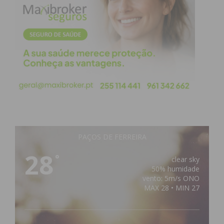
PAÇOS DE FERREIRA
28
°
clear sky
50% humidade
vento: 5m/s ONO
MAX 28 • MIN 27