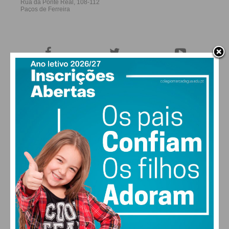
27,0k
0
1,2k
Fans
Followers
Subscribers
0
576
Followers
Readers
MAIS POPULARES