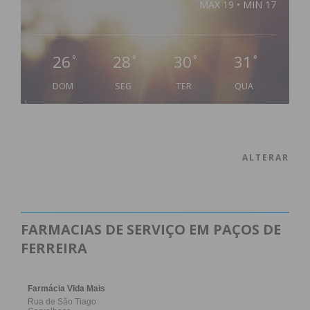
MAX 19 • MIN 17
26
28
30
31
°
°
°
°
DOM
SEG
TER
QUA
ALTERAR
FARMACIAS DE SERVIÇO EM PAÇOS DE
FERREIRA