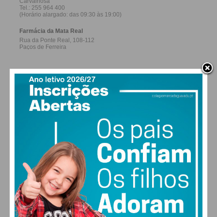
27,0k
0
1,2k
Fans
Followers
Subscribers
0
576
Followers
Readers
MAIS POPULARES