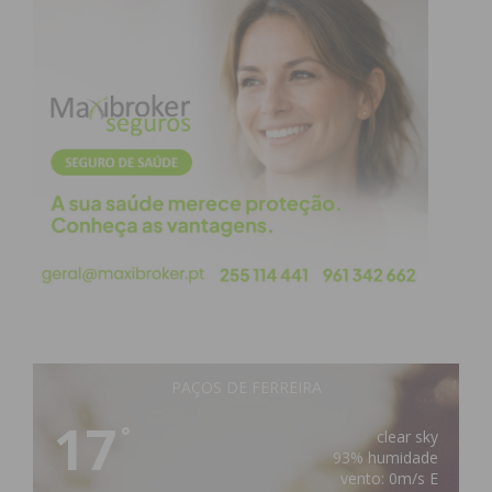
PAÇOS DE FERREIRA
17
°
clear sky
93% humidade
vento: 0m/s E