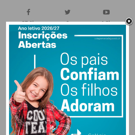
27,0k
0
1,2k
Fans
Followers
Subscribers
0
578
Followers
Readers
MAIS POPULARES