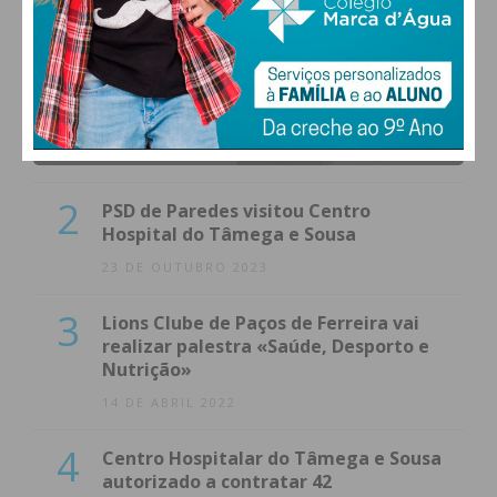
1
(VÍDEO) Carlos Alberto Silva vê
Unidade Local de Saúde como uma
oportunidade
23 DE NOVEMBRO 2023
2
PSD de Paredes visitou Centro
Hospital do Tâmega e Sousa
23 DE OUTUBRO 2023
3
Lions Clube de Paços de Ferreira vai
realizar palestra «Saúde, Desporto e
Nutrição»
14 DE ABRIL 2022
4
Centro Hospitalar do Tâmega e Sousa
autorizado a contratar 42