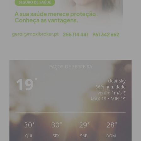
PAÇOS DE FERREIRA
19
°
clear sky
86% humidade
vento: 1m/s E
MAX 19 • MIN 19
30
30
29
28
°
°
°
°
QUI
SEX
SÁB
DOM