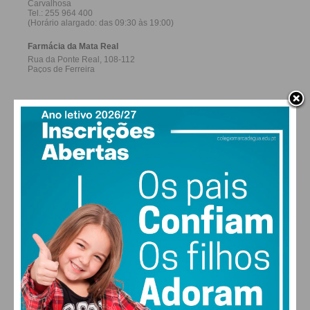
27,0k
0
1,2k
Fans
Followers
Subscribers
0
577
Followers
Readers
MAIS POPULARES