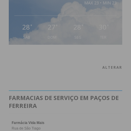
MAX 23 • MIN 23
28
27
28
30
°
°
°
°
SÁB
DOM
SEG
TER
ALTERAR
FARMACIAS DE SERVIÇO EM PAÇOS DE
FERREIRA