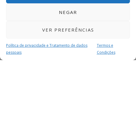
NEGAR
VER PREFERÊNCIAS
Política de privacidade e Tratamento de dados
Termos e
pessoais
Condições
MAIS PARA SI
FACEBOOK
TWITTER
YOUTUBE
INSTAGRAM
READERS