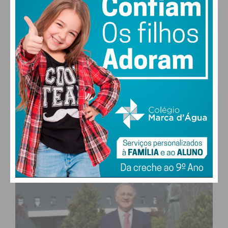
27,0k
0
1,2k
Fans
Followers
Subscribers
0
577
Followers
Readers
MAIS POPULARES