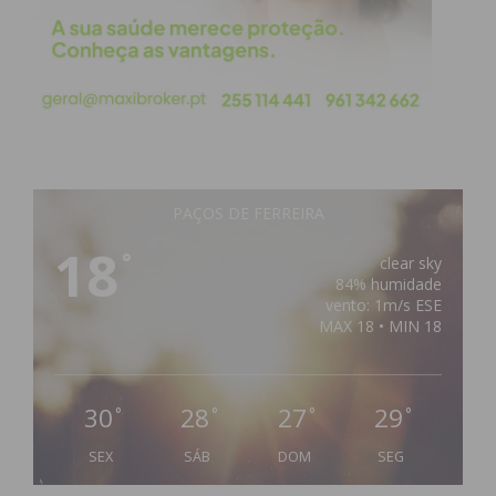
PAÇOS DE FERREIRA
18
°
clear sky
84% humidade
vento: 1m/s ESE
MAX 18 • MIN 18
30
28
27
29
°
°
°
°
SEX
SÁB
DOM
SEG