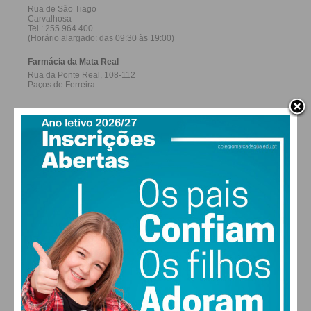
27,0k
0
1,2k
Fans
Followers
Subscribers
0
577
Followers
Readers