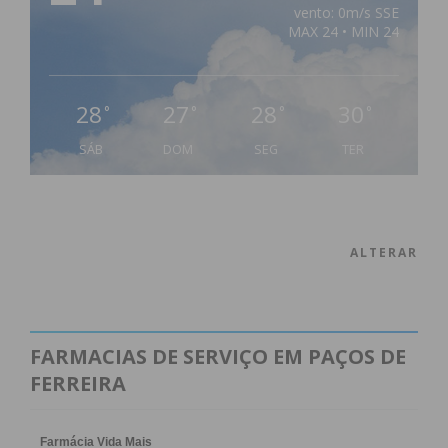
vento: 0m/s SSE
MAX 24 • MIN 24
28
27
28
30
°
°
°
°
SÁB
DOM
SEG
TER
ALTERAR
FARMACIAS DE SERVIÇO EM PAÇOS DE
FERREIRA