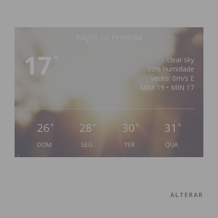
PAÇOS DE FERREIRA
17
°
clear sky
93% humidade
vento: 0m/s E
MAX 19 • MIN 17
26
28
30
31
°
°
°
°
DOM
SEG
TER
QUA
ALTERAR