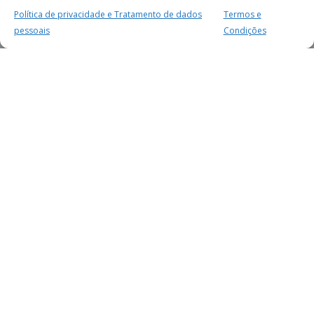
Política de privacidade e Tratamento de dados
Termos e
pessoais
Condições
MAIS PARA SI
FACEBOOK
TWITTER
YOUTUBE
INSTAGRAM
READERS
SERVIÇOS
SOBRE NÓS