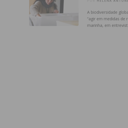
POR
HELENA ANTUN
A biodiversidade glob
“agir em medidas de r
marinha, em entrevis