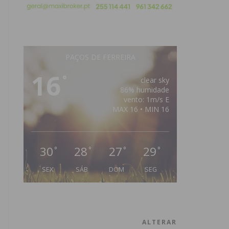
PAÇOS DE FERREIRA
16
°
clear sky
86% humidade
vento: 1m/s E
MAX 16 • MIN 16
30
28
27
29
°
°
°
°
SEX
SÁB
DOM
SEG
ALTERAR