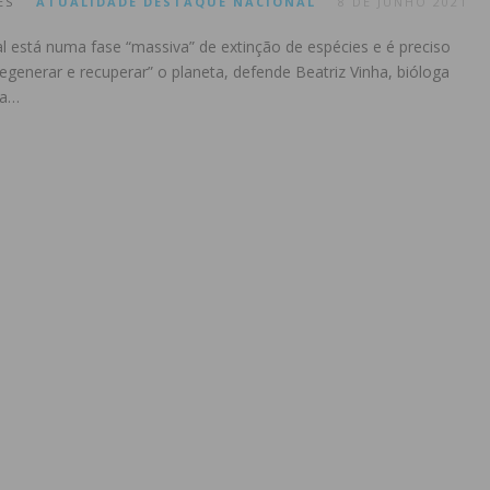
ES
ATUALIDADE
DESTAQUE
NACIONAL
8 DE JUNHO 2021
al está numa fase “massiva” de extinção de espécies e é preciso
egenerar e recuperar” o planeta, defende Beatriz Vinha, bióloga
ta…