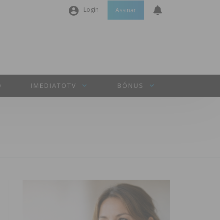
Login
Assinar
Nome de utilizador ou email
*
Senha
*
O
IMEDIATOTV
BÓNUS
Manter sessão
INICIAR SESSÃO
Perdeu a sua senha?