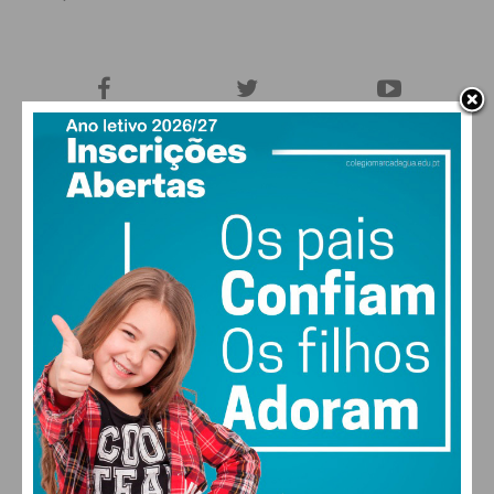
27,0k
0
1,2k
Fans
Followers
Subscribers
0
576
Followers
Readers
MAIS POPULARES