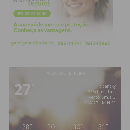
PAÇOS DE FERREIRA
27
°
clear sky
55% humidade
vento: 5m/s O
MAX 27 • MIN 26
28
30
30
31
°
°
°
°