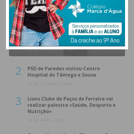
1
(VÍDEO) Carlos Alberto Silva vê
Unidade Local de Saúde como uma
oportunidade
23 DE NOVEMBRO 2023
2
PSD de Paredes visitou Centro
Hospital do Tâmega e Sousa
23 DE OUTUBRO 2023
3
Lions Clube de Paços de Ferreira vai
realizar palestra «Saúde, Desporto e
Nutrição»
14 DE ABRIL 2022