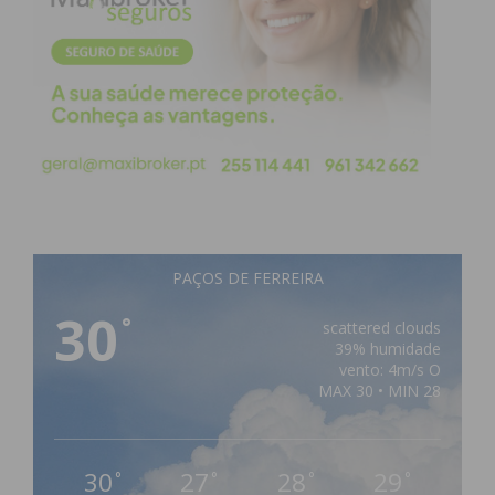
PAÇOS DE FERREIRA
30
°
scattered clouds
39% humidade
vento: 4m/s O
MAX 30 • MIN 28
30
27
28
29
°
°
°
°