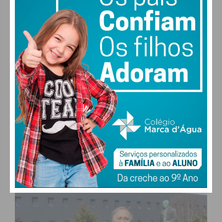
27,0k
0
1,2k
Fans
Followers
Subscribers
0
577
Followers
Readers
MAIS POPULARES