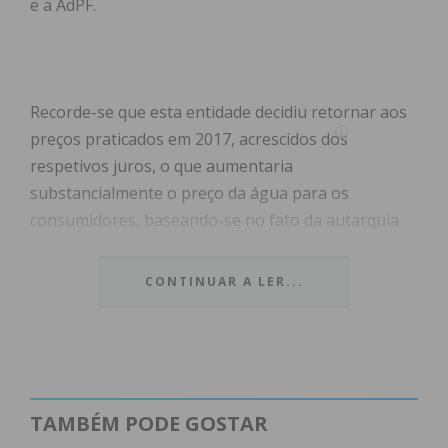
e a AdPF.
Recorde-se que esta entidade decidiu retornar aos
preços praticados em 2017, acrescidos dos
respetivos juros, o que aumentaria
substancialmente o preço da água para os
consumidores, baseando-se no fato da autarquia
pacense não ter assinado os termos do documento
que permitiu a sua redução.
CONTINUAR A LER...
A medida foi publicamente rejeitada pelo
presidente da autarquia Humberto Brito, que
notificou a AdPF da ilegalidade da decisão unilateral
que entraria em vigor a 1 deste mês (outubro).
TAMBÉM PODE GOSTAR
A AdPF continua a reafirmar a sua intenção de