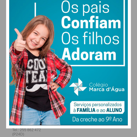
29
27
28
29
°
°
°
°
SÁB
DOM
SEG
TER
ALTERAR
FARMACIAS DE SERVIÇO EM PAÇOS DE
FERREIRA