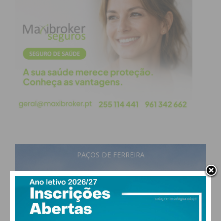
PAÇOS DE FERREIRA
17
°
few clouds
92% humidade
vento: 1m/s ESE
MAX 17 • MIN 17