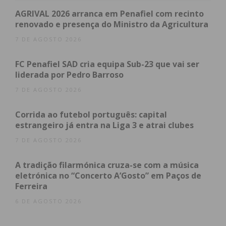
implementar o novo tarifário mas, ao abrigo do
AGRIVAL 2026 arranca em Penafiel com recinto
previsto no Contrato de Concessão, remete a
renovado e presença do Ministro da Agricultura
decisão final para uma Comissão Arbitral Paritária a
7 DE AGOSTO 2026
ser criada em breve.
FC Penafiel SAD cria equipa Sub-23 que vai ser
liderada por Pedro Barroso
7 DE AGOSTO 2026
Subscreva a newsletter do
Imediato
Corrida ao futebol português: capital
estrangeiro já entra na Liga 3 e atrai clubes
Assine nossa newsletter por e-mail e
7 DE AGOSTO 2026
obtenha de forma regular a informação
A tradição filarmónica cruza-se com a música
atualizada.
eletrónica no “Concerto A’Gosto” em Paços de
Ferreira
6 DE AGOSTO 2026