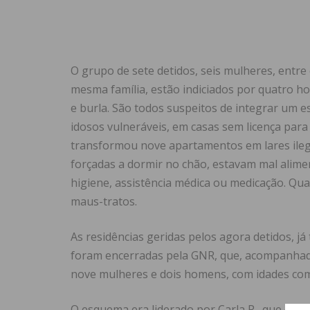
O grupo de sete detidos, seis mulheres, entre
mesma família, estão indiciados por quatro hom
e burla. São todos suspeitos de integrar um 
idosos vulneráveis, em casas sem licença para
transformou nove apartamentos em lares ilega
forçadas a dormir no chão, estavam mal alime
higiene, assistência médica ou medicação. Q
maus-tratos.
As residências geridas pelos agora detidos, já
foram encerradas pela GNR, que, acompanhada
nove mulheres e dois homens, com idades com
O esquema era liderado por Carla R., que cont