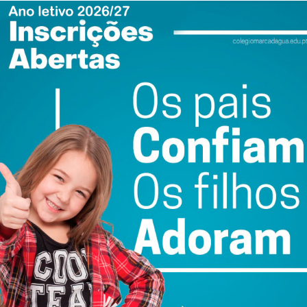
nto tinha uma fun­ção espe­cí­fica. A mulher arrendava as
s, oferecendo um serviço de acolhimentos para idosos.
 cen­tro da vila de Lou­sada, que cum­pria os requi­si­tos
do os idosos ficavam a cargo da família, eram trans­fe­ri­
es e sem licença para fun­ci­o­na­rem como lares.
de ido­sos, dos ser­vi­ços soci­ais do Hos­pi­tal Padre Amé­
Lou­sada já tinham levado a GNR a rea­li­zar bus­cas nos
as a Segu­rança Social deu ordem para encer­rar ime­di­a­ta­
r ignorada pela família até à intervenção desta semana.
ewsletter do Imediato
ail e obtenha de forma regular a informação
atualizada.