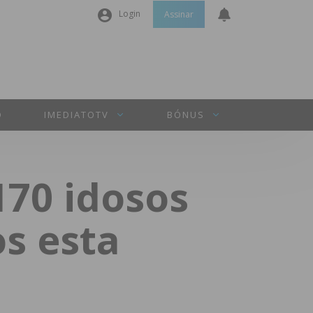
Login
Assinar
Nome de utilizador ou email
*
Senha
*
O
IMEDIATOTV
BÓNUS
Manter sessão
170 idosos
INICIAR SESSÃO
s esta
Perdeu a sua senha?