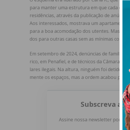
para man­ter uma estru­tura em que cada ele­me
residências, através da publicação de anúncio
Aos interessados, mostrava um apar­ta­mento, no
para a boa aco­mo­da­ção dos uten­tes. Mas quan
dos para outras casas sem as míni­mas con­di­çõ
Em setembro de 2024, denún­cias de fami­li­a­res 
rico, em Pena­fiel, e de téc­ni­cos da Câmara de 
lares ile­gais. Na altura, nin­guém foi detido, m
mente os espa­ços, mas a ordem acabou por se
Subscreva a n
Assine nossa newsletter por e-m