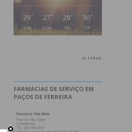
29
27
28
30
°
°
°
°
SÁB
DOM
SEG
TER
ALTERAR
FARMACIAS DE SERVIÇO EM
PAÇOS DE FERREIRA