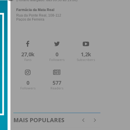
27,0k
0
1,2k
Fans
Followers
Subscribers
0
577
Followers
Readers
MAIS POPULARES