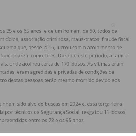
 os 25 e os 65 anos, e de um homem, de 60, todos da
icídios, associação criminosa, maus-tratos, fraude fiscal
esquema que, desde 2016, lucrou com o acolhimento de
 funcionarem como lares. Durante este período, a família
is, onde acolheu cerca de 170 idosos. As vítimas eram
ntadas, eram agredidas e privadas de condições de
uatro destas pessoas terão mesmo morrido devido aos
 tinham sido alvo de buscas em 2024 e, esta terça-feira
 por técnicos da Segurança Social, resgatou 11 idosos,
preendidas entre os 78 e os 95 anos.
ava com a ajuda do com­pa­nheiro, das filhas e de uma irmã