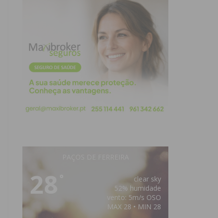
PAÇOS DE FERREIRA
28
°
clear sky
52% humidade
vento: 5m/s OSO
MAX 28 • MIN 28