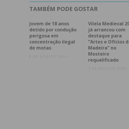
TAMBÉM PODE GOSTAR
Jovem de 18 anos
Vilela Medieval 2
detido por condução
já arrancou com
perigosa em
destaque para
concentração ilegal
“Artes e Ofícios d
de motas
Madeira” no
Mosteiro
8 DE AGOSTO 2026
requalificado
7 DE AGOSTO 2026