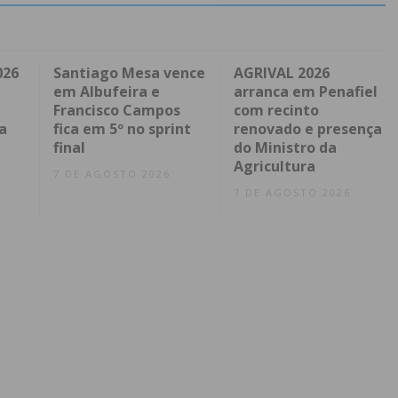
026
Santiago Mesa vence
AGRIVAL 2026
em Albufeira e
arranca em Penafiel
Francisco Campos
com recinto
a
fica em 5º no sprint
renovado e presença
final
do Ministro da
Agricultura
7 DE AGOSTO 2026
7 DE AGOSTO 2026