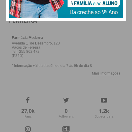
FARMACIAS DE SERVIÇO EM PAÇOS DE
FERREIRA
27,0k
0
1,2k
Fans
Followers
Subscribers