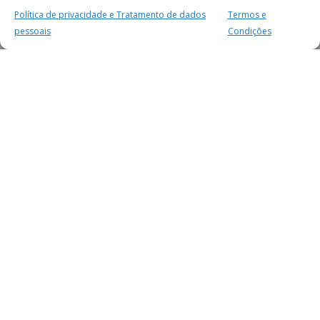
Política de privacidade e Tratamento de dados
Termos e
pessoais
Condições
MAIS PARA SI
FACEBOOK
TWITTER
YOUTUBE
INSTAGRAM
READERS
SERVIÇOS
SOBRE NÓS