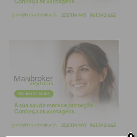
Caso verifiquem atividades suspeitas em espaços
florestais, por favor ligue de imediato 112!”, pode
ler-se na publicação.
Subscreva a newsletter do
Imediato
Assine nossa newsletter por e-mail e
obtenha de forma regular a informação
atualizada.
Eu li e concordo com os
termos e
condições