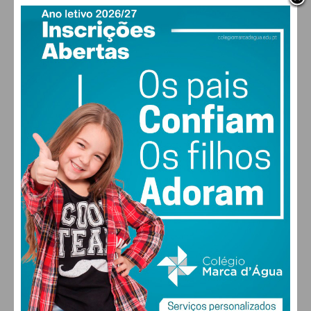
PAÇOS DE FERREIRA
29
°
scattered clouds
43% humidade
vento: 4m/s O
MAX 29 • MIN 28
29
27
28
29
°
°
°
°
SEX
SÁB
DOM
SEG
ALTERAR