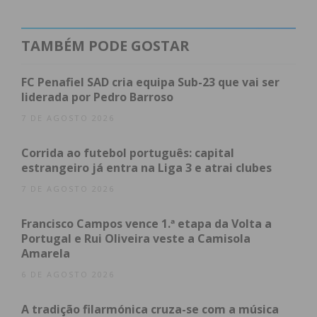
acontecer. Recordando que interrompeu as suas
funções autárquicas em dezembro de 2022, referiu
que regressou à atividade política “a convite” de
TAMBÉM PODE GOSTAR
Alberto Santos, “de forma completamente
desprendida, motivada apenas pelo desejo de
FC Penafiel SAD cria equipa Sub-23 que vai ser
contribuir para uma candidatura vencedora às
liderada por Pedro Barroso
próximas eleições autárquicas, uma candidatura
7 DE AGOSTO 2026
que, como sempre foi assumido, seria encabeçada
Corrida ao futebol português: capital
por ele”.
estrangeiro já entra na Liga 3 e atrai clubes
Contudo, a indigitação do também presidente da
7 DE AGOSTO 2026
Assembleia Municipal de Penafiel para o cargo de
Francisco Campos vence 1.ª etapa da Volta a
Secretário de Estado da Cultura veio, segundo
Portugal e Rui Oliveira veste a Camisola
Susana Oliveira, “alterar completamente esse
Amarela
cenário e, consequentemente, pôr termo àquele
6 DE AGOSTO 2026
que era o propósito único e exclusivo do meu
regresso à vida política ativa: apoiar a sua eleição
A tradição filarmónica cruza-se com a música