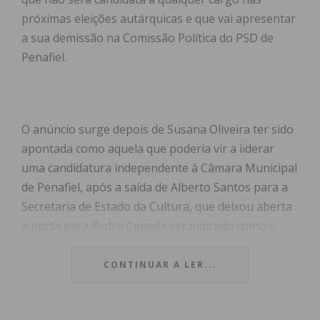
próximas eleições autárquicas e que vai apresentar
a sua demissão na Comissão Política do PSD de
Penafiel.
O anúncio surge depois de Susana Oliveira ter sido
apontada como aquela que poderia vir a liderar
uma candidatura independente à Câmara Municipal
de Penafiel, após a saída de Alberto Santos para a
Secretaria de Estado da Cultura, que deixou aberta
a porta para Pedro Cepeda ser indicado como o
candidato da Coligação Penafiel Quer nas próximas
autárquicas.
CONTINUAR A LER...
Contudo, a ex-vereadora assumiu que tal não irá