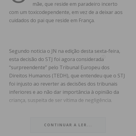
mãe, que reside em paradeiro incerto
com um toxicodependente, em vez de a deixar aos
cuidados do pai que reside em França.
Segundo noticia o JN na edição desta sexta-feira,
esta decisão do STJ foi agora considerada
“surpreendente” pelo Tribunal Europeu dos
Direitos Humanos (TEDH), que entendeu que o STJ
foi injusto ao reverter as decisões dos tribunais
inferiores e ao não dar importância à opinião da
criança, suspeita de ser vítima de negligência.
A menina, de Paços de Ferreira, é fruto de uma
relação entre dois menores e vivia com a mãe, em
CONTINUAR A LER...
casa da avó materna. “No ano seguinte, o pai, já