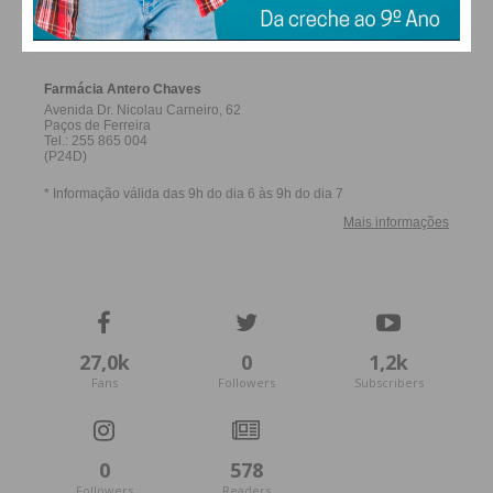
FERREIRA
27,0k
0
1,2k
Fans
Followers
Subscribers
0
578
Followers
Readers