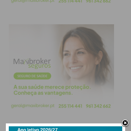
progenitora não podia retirar a menina da casa da
avó sem autorização judicial”.
“O pai queixou-se no TEDH e, no final do mês
passado, os juízes europeus foram perentórios: “O
STJ parece ter atribuído um peso preponderante
aos interesses da mãe, ignorando outros fatores,
principalmente o interesse superior da criança e os
direitos do pai”, lê-se no jornal diário.
Segundo o JN, a menina encontra-se a viver com o
pai em França e esta decisão TEDH não altera a
decisão do STJ, que diz que a menina devia viver em
Portugal, em casa da mãe.
Subscreva a newsletter do