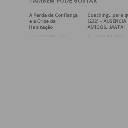
TAMBÉM PODE GOSTAR
A Perda de Confiança
Coaching…para q
e a Crise da
(222) – AUSÊNCIA 
Habitação
AMIGOS…MATA!
7 DE AGOSTO 2026
31 DE JULHO 2026