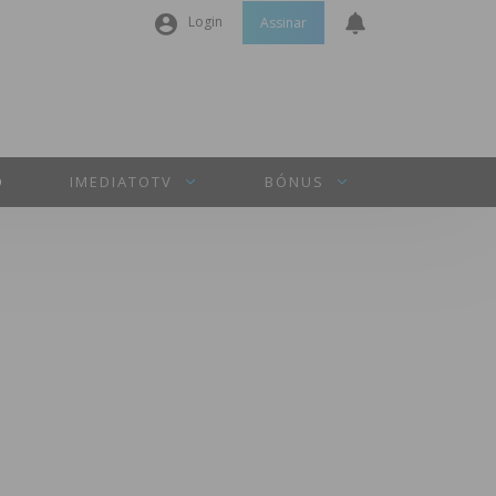
Login
Assinar
Nome de utilizador ou email
*
Senha
*
O
IMEDIATOTV
BÓNUS
Manter sessão
INICIAR SESSÃO
Perdeu a sua senha?