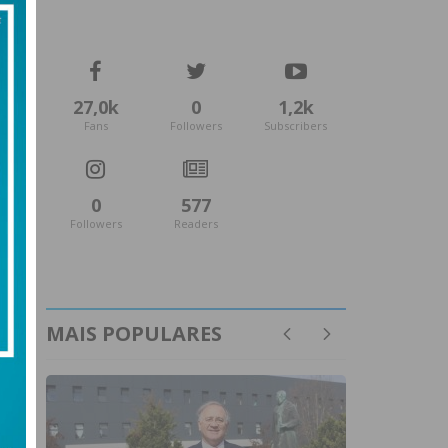
27,0k
0
1,2k
Fans
Followers
Subscribers
0
577
Followers
Readers
MAIS POPULARES