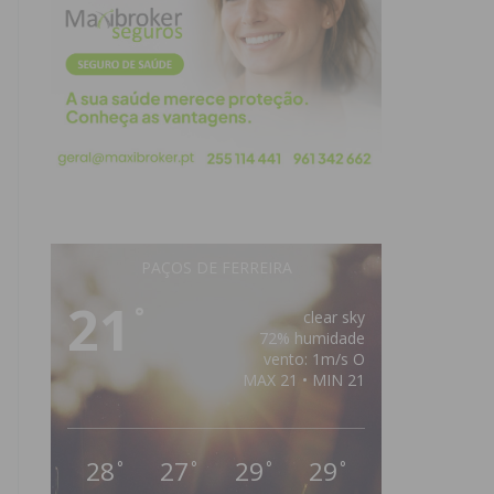
PAÇOS DE FERREIRA
21
°
clear sky
72% humidade
vento: 1m/s O
MAX 21 • MIN 21
28
27
29
29
°
°
°
°