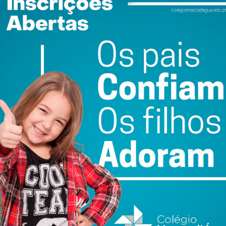
ontinuar a empatar com os últimos, fica de camarote no
squecia depois de tantos dias sem competição, após a
 Aproveito para lamentar o que se está a passar na região
in e desejo que rapidamente tudo volte à normalidade.
 jogo com o U. Leria, mas jogar com o Sporting B apenas
mpetir, quando depois da vitória em casa seria bom jogar
lo…
ewsletter do Imediato
ail e obtenha de forma regular a informação
atualizada.