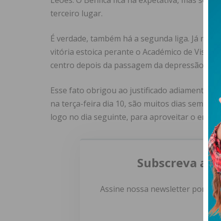
Leões. O Benfica fica na expetativa, mas se c
terceiro lugar.
É verdade, também há a segunda liga. Já me e
vitória estoica perante o Académico de Viseu.
centro depois da passagem da depressão Krist
Esse fato obrigou ao justificado adiamento do
na terça-feira dia 10, são muitos dias sem co
logo no dia seguinte, para aproveitar o emba
Subscreva a n
Assine nossa newsletter por e-m