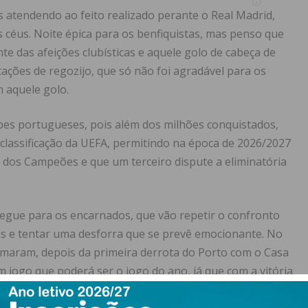
as atendendo ao feito realizado perante o Real Madrid,
s céus. Noite épica para os benfiquistas, mas penso que
e das afeições clubísticas e aquele golo de cabeça de
ções de regozijo, que só não foi agradável para os
 aquele golo.
ubes portugueses, pois além dos milhões conquistados,
lassificação da UEFA, permitindo na época de 2026/2027
 dos Campeões e que um terceiro dispute a eliminatória
segue para os encarnados, que vão repetir o confronto
s e tentar uma desforra que se prevê emocionante. No
maram, depois da primeira derrota do Porto com o Casa
 jogo que poderá ser o jogo do ano, já que com a vitória
ia e a derrota acende a chama de conquista do tri para os