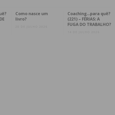
uê?
Como nasce um
Coaching…para quê?
DE
livro?
(221) – FÉRIAS: A
FUGA DO TRABALHO?
20 DE JULHO 2026
14 DE JULHO 2026