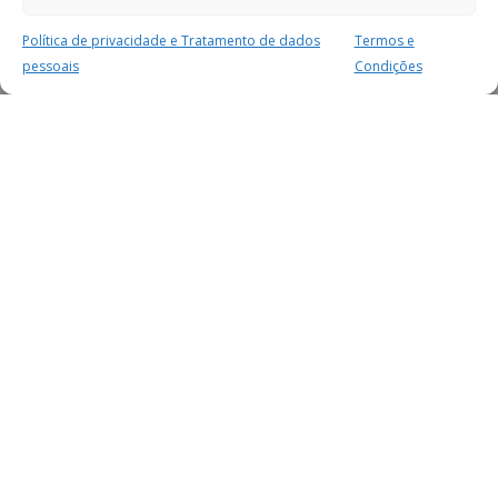
Política de privacidade e Tratamento de dados
Termos e
pessoais
Condições
MAIS PARA SI
FACEBOOK
TWITTER
YOUTUBE
INSTAGRAM
READERS
SERVIÇOS
SOBRE NÓS