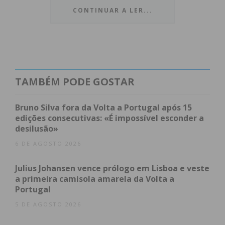
CONTINUAR A LER...
Índice
Maior autonomia e rapidez no processo
Como aceder
Subscreva a newsletter do Imediato
Maior autonomia e rapidez no
TAMBÉM PODE GOSTAR
processo
Bruno Silva fora da Volta a Portugal após 15
edições consecutivas: «É impossível esconder a
A digitalização desta prestação visa facilitar a vida
desilusão»
aos avós que necessitem de faltar ao trabalho para
6 DE AGOSTO 2026
prestar assistência a um neto recém-nascido.
Segundo a Segurança Social, a transição para o
Julius Johansen vence prólogo em Lisboa e veste
a primeira camisola amarela da Volta a
formato digital oferece uma resposta mais célere e
Portugal
um acompanhamento mais transparente,
5 DE AGOSTO 2026
permitindo que a informação seja partilhada em
tempo real entre o cidadão e os serviços.