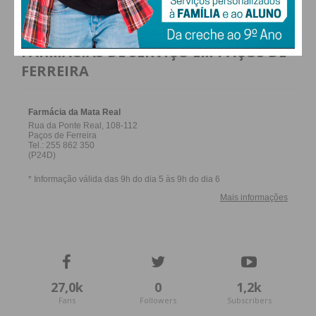
FARMACIAS DE SERVIÇO EM PAÇOS DE
FERREIRA
27,0k
0
1,2k
Fans
Followers
Subscribers