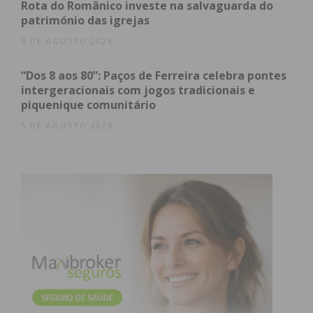
Rota do Românico investe na salvaguarda do
património das igrejas
Além do requerimento inicial, a plataforma online
5 DE AGOSTO 2026
permite ao utilizador gerir o seu processo de forma
autónoma, com várias funcionalidades disponíveis:
“Dos 8 aos 80”: Paços de Ferreira celebra pontes
intergeracionais com jogos tradicionais e
Submissão de novos pedidos:
Realização do
piquenique comunitário
requerimento de forma desmaterializada;
5 DE AGOSTO 2026
Consulta de processos:
Acompanhamento do
estado do pedido em tempo real;
Gestão documental:
Possibilidade de enviar
documentos adicionais;
Correção de dados:
Ajuste de informações
diretamente na plataforma;
Anulação:
Capacidade de anular
requerimentos submetidos.
Como aceder