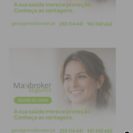
Para usufruir desta funcionalidade, os interessados
devem aceder ao Portal da Segurança Social e
seguir o percurso indicado na plataforma:
Aceder ao menu
“Família”
;
Selecionar a opção
“Maternidade e
Paternidade”
;
Escolher a opção
“Subsídio por Assistência a
Nascimento de Neto”
.
Esta atualização integra-se num esforço
governamental de modernização dos serviços
públicos, com o objetivo de tornar a Segurança
Social uma instituição mais simples, ágil e próxima
dos cidadãos, reduzindo a burocracia associada a
este tipo de apoios familiares.