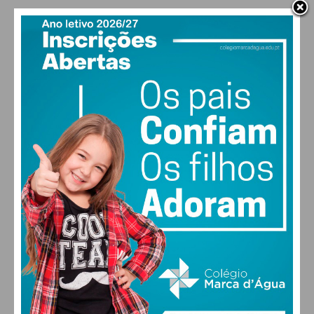
PAÇOS DE FERREIRA
18
°
clear sky
84% humidade
vento: 1m/s ESE
MAX 18 • MIN 18
30
28
27
29
°
°
°
°
SEX
SÁB
DOM
SEG
ALTERAR