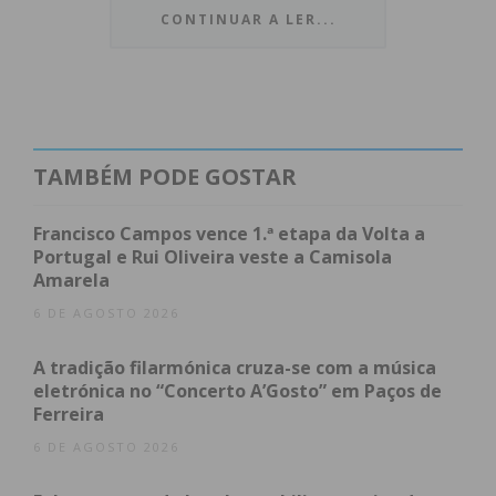
CONTINUAR A LER...
pontos e o lanterna vermelha foi o Riba d’Ave, sem
qualquer ponto conquistado.
Os dois primeiros classificados a avançam para a
disputa do campeonato nacional de Sub19.
TAMBÉM PODE GOSTAR
Francisco Campos vence 1.ª etapa da Volta a
Portugal e Rui Oliveira veste a Camisola
Amarela
6 DE AGOSTO 2026
A tradição filarmónica cruza-se com a música
eletrónica no “Concerto A’Gosto” em Paços de
Ferreira
Subscreva a newsletter do
6 DE AGOSTO 2026
Imediato