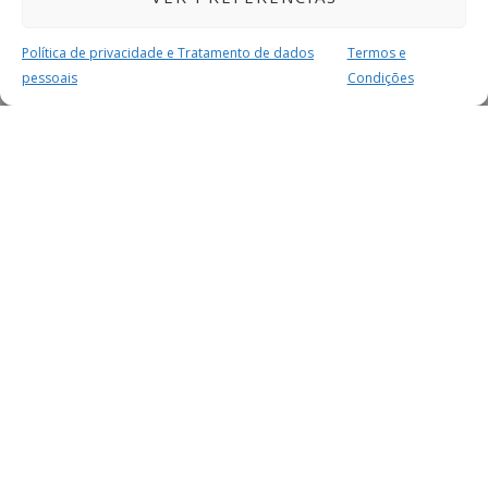
Política de privacidade e Tratamento de dados
Termos e
pessoais
Condições
MAIS PARA SI
FACEBOOK
TWITTER
YOUTUBE
INSTAGRAM
READERS
SERVIÇOS