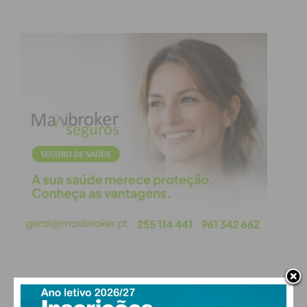
e por toda a estrutura do
clube, que elevou o nome de
Rio Mau ao topo do futsal
jovem regional.”
O campeonato entra agora na reta final, mas a
festa já começou em Penafiel, com os novos
campeões a festejarem uma época que ficará para
a história do clube.
Subscreva a newsletter do
Imediato
PAÇOS DE FERREIRA