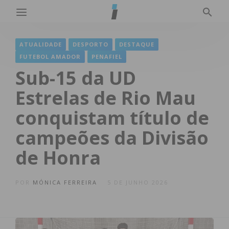
ATUALIDADE
DESPORTO
DESTAQUE
FUTEBOL AMADOR
PENAFIEL
Sub-15 da UD
Estrelas de Rio Mau
conquistam título de
campeões da Divisão
de Honra
POR
MÓNICA FERREIRA
5 DE JUNHO 2026