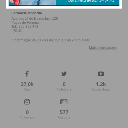
27,0k
0
1,2k
Fans
Followers
Subscribers
0
577
Followers
Readers