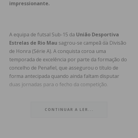
impressionante.
A equipa de futsal Sub-15 da
União Desportiva
Estrelas de Rio Mau
sagrou-se campeã da Divisão
de Honra (Série A). A conquista coroa uma
temporada de excelência por parte da formação do
concelho de Penafiel, que assegurou o título de
forma antecipada quando ainda faltam disputar
duas jornadas para o fecho da competição.
Atualmente, a equipa lidera a tabela com uma
vantagem de seis pontos
sobre o segundo
CONTINUAR A LER...
classificado. Mesmo com duas rondas por disputar,
a UD Estrelas de Rio Mau já não pode ser
alcançada, uma vez que detém também a vantagem