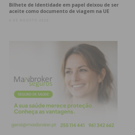
Os números refletem a consistência da campanha
Bilhete de Identidade em papel deixou de ser
realizada: 42 golos marcados e apenas 6 sofridos,
aceite como documento de viagem na UE
demonstrando equilíbrio entre a eficácia ofensiva e
6 DE AGOSTO 2026
a solidez defensiva
As únicas fraturas numa caminhada quase perfeita
aconteceram frente ao FC Porto e à ADS Santa
Isabel, duas derrotas tangenciais pela margem
mínima (2-1) que não beliscaram a confiança do
plantel.
“Esta conquista representa o
justo reconhecimento do
trabalho desenvolvido pelos
jovens atletas, equipa técnica