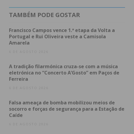
no confronto direto com o seu perseguidor mais
direto.
TAMBÉM PODE GOSTAR
Índice
Francisco Campos vence 1.ª etapa da Volta a
Portugal e Rui Oliveira veste a Camisola
Uma campanha marcada pelo equilíbrio e solidez
Amarela
Subscreva a newsletter do Imediato
6 DE AGOSTO 2026
Uma campanha marcada
A tradição filarmónica cruza-se com a música
eletrónica no “Concerto A’Gosto” em Paços de
pelo equilíbrio e solidez
Ferreira
6 DE AGOSTO 2026
Inserida numa competição altamente competitiva
Falsa ameaça de bomba mobilizou meios de
— composta por cinco séries de nove equipas cada
socorro e forças de segurança para a Estação de
—, a formação de Rio Mau destacou-se pela
Caíde
consistência e regularidade dentro da quadra.
6 DE AGOSTO 2026