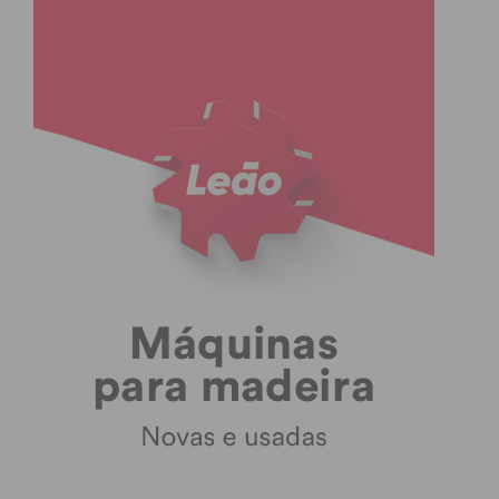
socorro. Nunca se está preparado para encarar
estas pessoas que perderam tudo. Mas há muitas
pessoas que depois de perderem tudo, querem ver
uma cara diferente, uma palavra de conforto, saber
que chegou alguém para ajudar”.
E isso é muito “reconfortante”. “As pessoas aqui
ficaram muito contentes com a nossa chegada e
não deixam de nos dizer um obrigado, o que é
muito reconfortante. Estamos aqui por nossa
vontade, mas percebemos que estamos a fazer a
diferença. É gratificante poder fazer a diferença na
vida das pessoas, fazemos aqui como fazemos na
nossa atividade todos os dias, seja nos incendio,
mas emergências, fazemos sempre a diferença”,
assegurou.