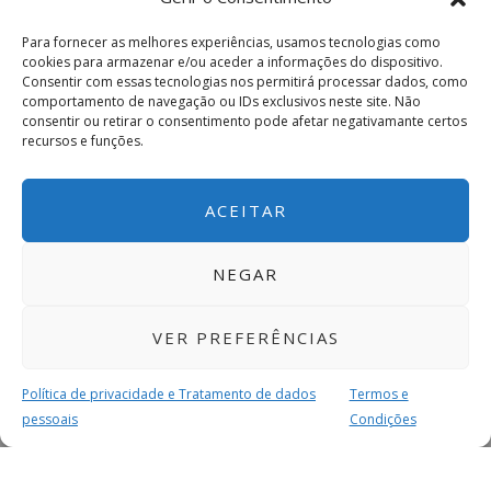
obtenha de forma regular a informação
atualizada.
Para fornecer as melhores experiências, usamos tecnologias como
cookies para armazenar e/ou aceder a informações do dispositivo.
Consentir com essas tecnologias nos permitirá processar dados, como
comportamento de navegação ou IDs exclusivos neste site. Não
consentir ou retirar o consentimento pode afetar negativamante certos
recursos e funções.
Eu li e concordo com os
termos e
ACEITAR
condições
NEGAR
VER PREFERÊNCIAS
Política de privacidade e Tratamento de dados
Termos e
pessoais
Condições
MAIS PARA SI