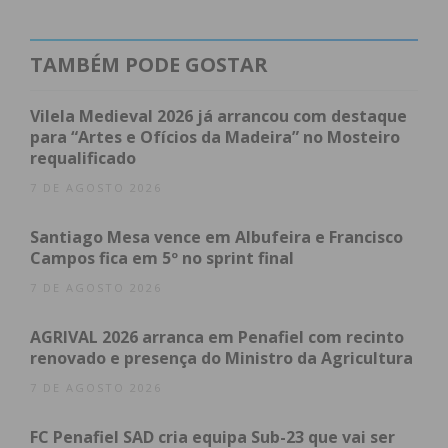
encontrado pelas equipas é descrito como
“catastrófico”, com infraestruturas destruídas e o
próprio quartel dos Bombeiros Voluntários de
TAMBÉM PODE GOSTAR
Leiria severamente afetado.
Vilela Medieval 2026 já arrancou com destaque
A missão conta com a participação de várias
para “Artes e Ofícios da Madeira” no Mosteiro
requalificado
corporações, incluindo bombeiros de Penafiel, Paço
de Sousa, Entre-os-Rios, Lousada, Felgueiras, Lixa,
7 DE AGOSTO 2026
Castelo de Paiva, Celorico de Basto e Baião. Além
Santiago Mesa vence em Albufeira e Francisco
dos recursos humanos, foram deslocados meios
Campos fica em 5º no sprint final
técnicos e equipamentos como geradores para
7 DE AGOSTO 2026
suprir as falhas de energia que ainda afetam
diversas zonas.
AGRIVAL 2026 arranca em Penafiel com recinto
renovado e presença do Ministro da Agricultura
A tempestade Kristin, que entrou em Portugal
7 DE AGOSTO 2026
precisamente pela zona de Leiria, causou um rasto
de destruição que inclui quedas de árvores, cortes
FC Penafiel SAD cria equipa Sub-23 que vai ser