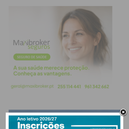
e Sousa (da ANEPC) para esta missão, que assumiu
“sem hesitar”. “Aceitei na hora”, referiu, dando nota
de que a missão do grupo passa por desobstruir
vias, criar acessibilidades para que as pessoas
possam circular em Leiria, ter acesso a bens
essenciais e regressar às suas casas em segurança
o mais rápido possível.
A chegada a Leiria não foi fácil e aquilo que é
habitualmente cenário de filme, mostrou-se uma
dolorosa realidade. “Pensámos que estas coisas só
existem nos outros países e que são coisas de
filmes, mas estar aqui e ver esta realidade é algo
assustador, lembrámo-nos dos nossos e das
nossas coisas e que isto também nos pode
PAÇOS DE FERREIRA
acontecer a nós”, referiu.
°
scattered clouds