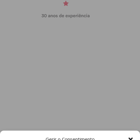
E cria-se “empatia” com quem está em sofrimento.
“É difícil lidar com os sentimentos das pessoas,
começámos a ter empatia por elas, porque
pensamos que podia ser na nossa casa. Porque
esta tempestade estava inicialmente prevista para
a nossa região e depois baixou e deu-nos mais de
sossego. Mas pensamos nisso, que podia-nos ter
acontecido a nós”, rematou.
Subscreva a newsletter do
Imediato
Assine nossa newsletter por e-mail e
Gerir o Consentimento