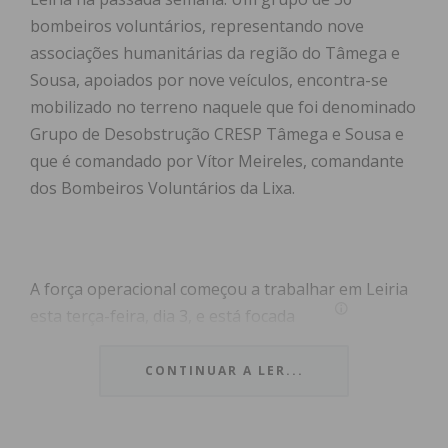
bombeiros voluntários, representando nove
associações humanitárias da região do Tâmega e
Sousa, apoiados por nove veículos, encontra-se
mobilizado no terreno naquele que foi denominado
Grupo de Desobstrução CRESP Tâmega e Sousa e
que é comandado por Vítor Meireles, comandante
dos Bombeiros Voluntários da Lixa.
A força operacional começou a trabalhar em Leiria
esta terça-feira, dia 3, e está focada
na desobstrução de vias públicas e na libertação de
acessos a habitações que ficaram isoladas ou
CONTINUAR A LER...
danificadas após a passagem da tempestade
Kristin na madrugada de 28 de janeiro. O cenário