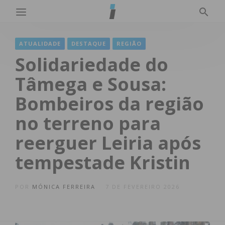
ATUALIDADE
DESTAQUE
REGIÃO
Solidariedade do
Tâmega e Sousa:
Bombeiros da região
no terreno para
reerguer Leiria após
tempestade Kristin
POR
MÓNICA FERREIRA
7 DE FEVEREIRO 2026