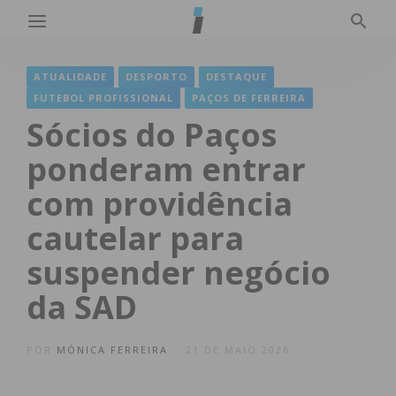
ATUALIDADE
DESPORTO
DESTAQUE
FUTEBOL PROFISSIONAL
PAÇOS DE FERREIRA
Sócios do Paços
ponderam entrar
com providência
cautelar para
suspender negócio
da SAD
POR
MÓNICA FERREIRA
21 DE MAIO 2026