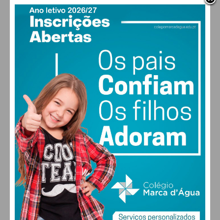
PAÇOS DE FERREIRA
18
°
clear sky
77% humidade
vento: 1m/s SO
MAX 18 • MIN 18
29
30
27
29
°
°
°
°
SEX
SÁB
DOM
SEG
ALTERAR