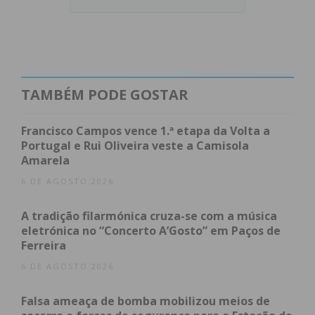
Face aos pedidos realizados, os sócios aguardam
decisão da mesa da Assembleia-Geral e caso o
proposto não seja aceite, ponderam interpor uma
providência cautelar, pedindo que a Assembleia
Geral de 24 de abril seja anulada, assim como o
TAMBÉM PODE GOSTAR
negócio, para que se possa realizar nova sessão
para decidir um novo futuro do clube.
Francisco Campos vence 1.ª etapa da Volta a
Portugal e Rui Oliveira veste a Camisola
Amarela
6 DE AGOSTO 2026
Subscreva a newsletter do
Imediato
A tradição filarmónica cruza-se com a música
eletrónica no “Concerto A’Gosto” em Paços de
Ferreira
Assine nossa newsletter por e-mail e
6 DE AGOSTO 2026
obtenha de forma regular a informação
atualizada.
Falsa ameaça de bomba mobilizou meios de