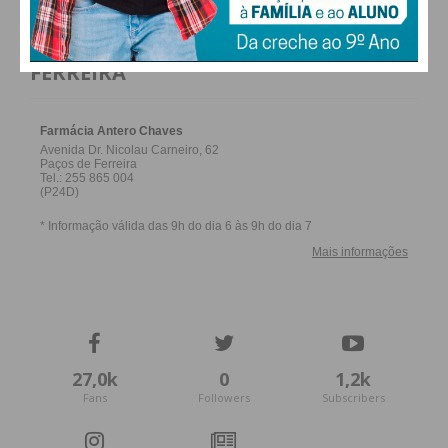
FARMACIAS DE SERVIÇO EM PAÇOS DE
FERREIRA
27,0k
0
1,2k
Fans
Followers
Subscribers