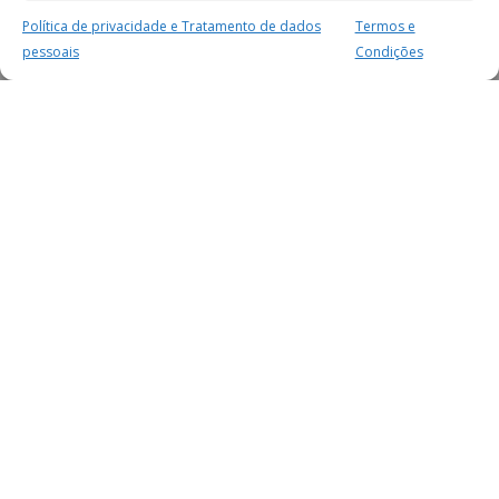
Política de privacidade e Tratamento de dados
Termos e
pessoais
Condições
MAIS PARA SI
FACEBOOK
TWITTER
YOUTUBE
INSTAGRAM
READERS
SERVIÇOS
SOBRE NÓS