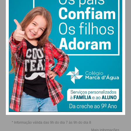
SÁB
DOM
SEG
TER
ALTERAR
FARMACIAS DE SERVIÇO EM PAÇOS DE
FERREIRA