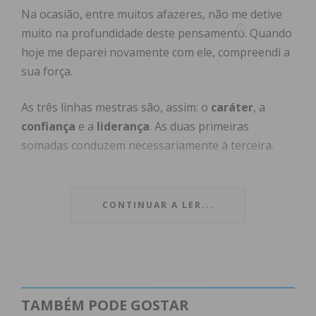
Na ocasião, entre muitos afazeres, não me detive
muito na profundidade deste pensamento. Quando
hoje me deparei novamente com ele, compreendi a
sua força.
As três linhas mestras são, assim: o
caráter
, a
confiança
e a
liderança
. As duas primeiras
somadas conduzem necessariamente à terceira.
O
caráter
é a estrutura axial da personalidade de
um líder. Aquele pilar que, nunca sendo derrubado,
CONTINUAR A LER...
gera a
confiança
em alguém. Por isso, alguém me
dizia que, entre estratégias e o
caráter
, se deve
sempre escolher o
caráter
. Porque o
caráter
e a
credibilidade sempre andam de mãos dadas.
TAMBÉM PODE GOSTAR
Quanto à
confiança
, ela é a base mais sólida da