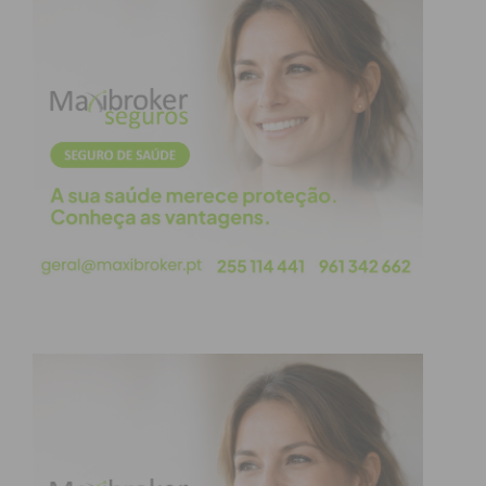
não há lideres. Ou então, se os houver e eles
esquecerem estas premissas, estarão condenados
a, mais tarde ou mais cedo, deixarem de o ser.
E o
caráter
vê-se sobretudo nos pormenores:
respeitar o pensamento dos outros; nunca por
nunca castigar pessoas por delitos de opinião;
reconhecer que o relacionamento entre pessoas
não é maniqueísta, ou seja, não se divide entre os
bons e os maus; e que há sempre mais vida para
além das circunstâncias concretas que num
determinado momento se vivem.
Mas, principalmente, perceber-se que o
caráter
fica à vista de todos em dois momentos: quando,
como dizia Churchill, damos o poder a alguém, e