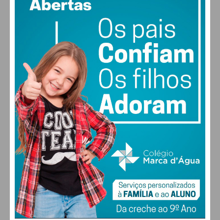
51% humidade
vento: 3m/s ONO
MAX 28 • MIN 28
30
30
29
28
°
°
°
°
QUI
SEX
SÁB
DOM
ALTERAR
FARMACIAS DE SERVIÇO EM PAÇOS DE
FERREIRA