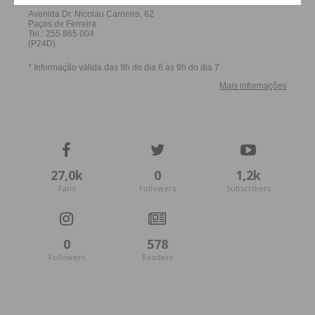
27,0k
0
1,2k
Fans
Followers
Subscribers
0
578
Followers
Readers