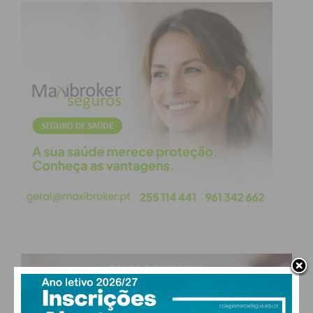
Subscreva a newsletter do
Imediato
Assine nossa newsletter por e-mail e
obtenha de forma regular a informação
atualizada.
Eu li e concordo com os
termos e
condições
PAÇOS DE FERREIRA
28
°
clear sky