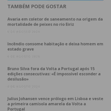
TAMBÉM PODE GOSTAR
Os valores dos prémios variam entre os 2€ e os
100€.
Avaria em coletor de saneamento na origem da
mortalidade de peixes no rio Eiriz
Relativamente aos comerciantes, estes receberão
6 DE AGOSTO 2026
da organização desta campanha o valor do
desconto concedido ao cliente.
Incêndio consome habitação e deixa homem em
estado grave
As inscrições para os comerciantes ainda se
6 DE AGOSTO 2026
encontram abertas tendo já aderido a esta
“iniciativa um grande número de comerciantes”.
Bruno Silva fora da Volta a Portugal após 15
edições consecutivas: «É impossível esconder a
Assim, os comerciantes interessados em participar
desilusão»
neste concurso deverão preencher o formulário
6 DE AGOSTO 2026
disponibilizado no seguinte
link.
Julius Johansen vence prólogo em Lisboa e veste
Esta campanha de promoção do comércio local e
a primeira camisola amarela da Volta a
restauração decorrerá entre os dias 4 e 24 de
Portugal