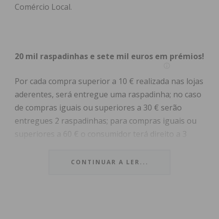
Comércio Local.
20 mil raspadinhas e sete mil euros em prémios!
Por cada compra superior a 10 € realizada nas lojas
aderentes, será entregue uma raspadinha; no caso
de compras iguais ou superiores a 30 € serão
entregues 2 raspadinhas; para compras iguais ou
superiores a 60 € o consumidor terá direito a 3
raspadinhas; por último, para compras superiores
a 150 € serão entregues 4 raspadinhas.
CONTINUAR A LER...
Os clientes que forem premiados nas raspadinhas,
usufruem dos respetivos valores em compras no
próprio estabelecimento.