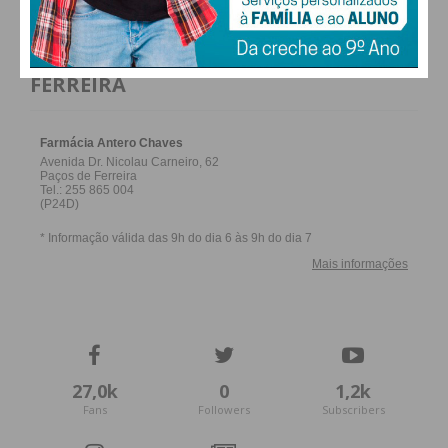
FARMACIAS DE SERVIÇO EM PAÇOS DE
FERREIRA
27,0k
0
1,2k
Fans
Followers
Subscribers