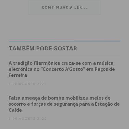
CONTINUAR A LER...
TAMBÉM PODE GOSTAR
“Já fizemos isso há uns anos. O serviço cresceu
bastante e por isso agora, decidimos fazer esta
A tradição filarmónica cruza-se com a música
exposição, para mostrar o que é a anestesia, a sua
eletrónica no “Concerto A’Gosto” em Paços de
Ferreira
segurança e mitos, assim como o trabalho
desenvolvido pelos profissionais do serviço”,
6 DE AGOSTO 2026
afirmou Fernando Moura, diretor do serviço de
Falsa ameaça de bomba mobilizou meios de
Anestesiologia da ULSTS.
socorro e forças de segurança para a Estação de
Caíde
A exposição, composta por cartazes,
6 DE AGOSTO 2026
equipamentos, utensílios médicos, foi organizada e