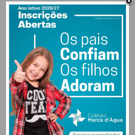
PAÇOS DE FERREIRA
29
°
clear sky
47% humidade
vento: 4m/s O
MAX 29 • MIN 28
29
30
29
27
°
°
°
°
QUI
SEX
SÁB
DOM
ALTERAR