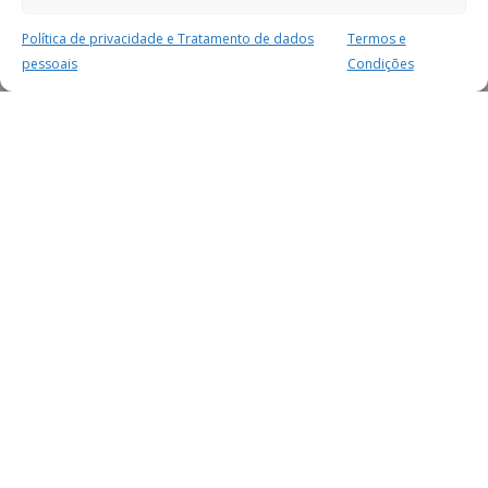
Política de privacidade e Tratamento de dados
Termos e
pessoais
Condições
MAIS PARA SI
FACEBOOK
TWITTER
YOUTUBE
INSTAGRAM
READERS
SERVIÇOS
SOBRE NÓS