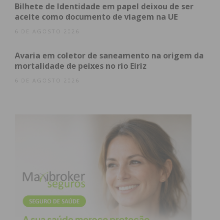
realizada pelos profissionais do serviço – que são
Bilhete de Identidade em papel deixou de ser
atualmente 40 médicos anestesistas e 10 médicos
aceite como documento de viagem na UE
internos de especialidade – e pode ser visitada até
6 DE AGOSTO 2026
sexta-feira, dia 18.
Avaria em coletor de saneamento na origem da
mortalidade de peixes no rio Eiriz
6 DE AGOSTO 2026
Subscreva a newsletter do