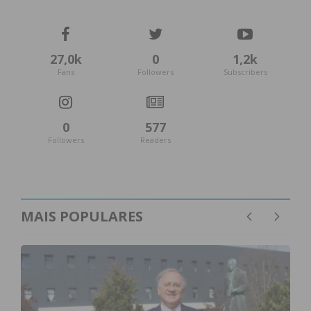
condições
27,0k
0
1,2k
Fans
Followers
Subscribers
0
577
Followers
Readers
MAIS POPULARES