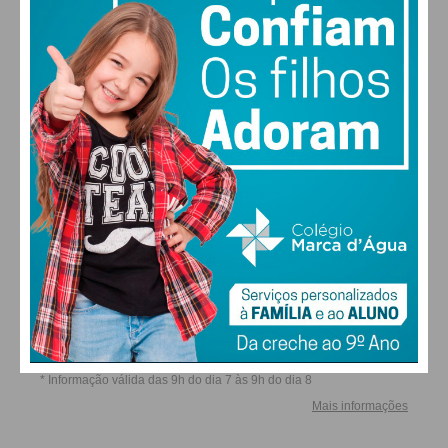
escrevi… mesmo que gastem a tinta e papel com o
vosso olhar este texto nunca vai chegar ao vosso
coração.
ALTERAR
Subscreva a newsletter do
Imediato
FARMACIAS DE SERVIÇO EM PAÇOS DE
FERREIRA
Assine nossa newsletter por e-mail e
obtenha de forma regular a informação
atualizada.
Eu li e concordo com os
termos e