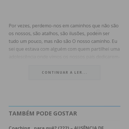
Por vezes, perdemo-nos em caminhos que não são
os nossos, são atalhos, são ilusões, podem ser
tudo um pouco, mas não são O nosso caminho. Eu
sei que estava com alguém com quem partilhei uma
adolescência onde vimos os nossos pais dedicarem-
se a nós, á nossa família, sem tempo para o seu
egoísmo, sem tempo para questões, como se
CONTINUAR A LER...
tivessem nascido com esse propósito de nos dar o
que de melhor podiam. O amor que tinham por nós
não era menos que aquele que qualquer pai, hoje
sente pelos seus filhos, mas a fome era outra. Sei
que ele olha para o legado da vida dos seus pais,
TAMBÉM PODE GOSTAR
com tanto orgulho e amor como o que ele tem para
com as suas 2 filhas!
Coaching…para quê? (222) – AUSÊNCIA DE