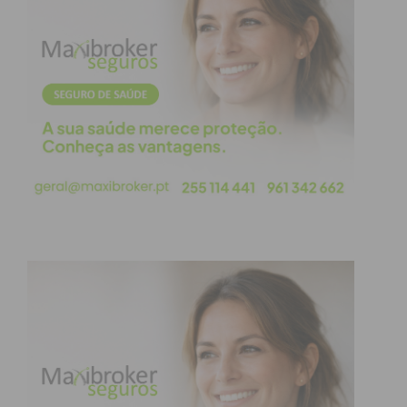
Quantas vezes deixamos que os outros nos
influenciem com as suas questões e os seus
problemas, quando eles no fundo não querem
saber de nós, querem que a sua vida e os seus
interesses se sobreponham a tudo o resto. Quem
de facto é nosso amigo não precisa de estar
connosco muitas vezes, porque estão sempre
connosco. Talvez por isso quem viva nesta noção
de amizade, tenha tanta dificuldade em lidar com
outros mundos e outros interesses, pois um amigo
é alguém que nos diz o que entende, quer seja fácil
ou difícil, diz o que de facto temos de ouvir! Um
amigo, um verdadeiro amigo, sabe olhar, sabe
ouvir e sabe falar, mesmo quando esta longe!