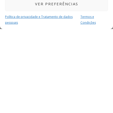
VER PREFERÊNCIAS
Política de privacidade e Tratamento de dados
Termos e
pessoais
Condições
MAIS PARA SI
FACEBOOK
TWITTER
YOUTUBE
INSTAGRAM
READERS
SERVIÇOS