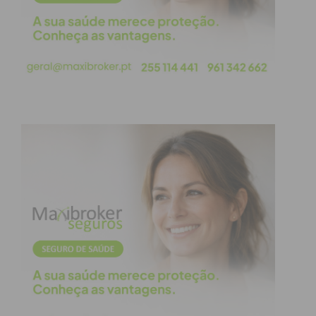
primeira pedra nestas ruas
que o objetivo estratégico foi
torná-las um monumento
histórico. Trabalhámos
arduamente na execução do
pavimento para garantir que,
logo após a inauguração, os
cidadãos sentissem que
estavam a caminhar sobre a
história. Este reconhecimento
internacional pela singular