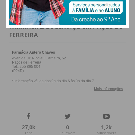
atualizada.
FARMACIAS DE SERVIÇO EM PAÇOS DE
FERREIRA
Eu li e concordo com os
termos e
condições
27,0k
0
1,2k
Fans
Followers
Subscribers