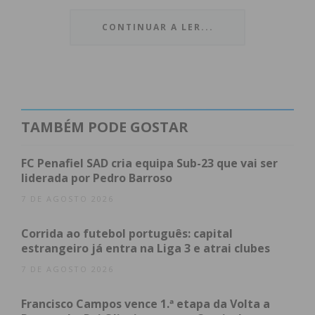
CONTINUAR A LER...
O confronto pautou-se pelo equilíbrio
tático durante grande parte do tempo. Na
primeira metade, as oportunidades de golo
foram escassas, com as defesas a
superiorizarem-se aos ataques, resultando
TAMBÉM PODE GOSTAR
num nulo ao intervalo.
FC Penafiel SAD cria equipa Sub-23 que vai ser
No segundo tempo, a equipa da casa
liderada por Pedro Barroso
intensificou a pressão ofensiva, enquanto o
7 DE AGOSTO 2026
conjunto de Matosinhos apostava numa
organização defensiva sólida para segurar
Corrida ao futebol português: capital
o empate. A resistência do Padroense foi
estrangeiro já entra na Liga 3 e atrai clubes
quebrada aos
77 minutos
, quando
7 DE AGOSTO 2026
Figueiredo
desferiu um remate colocado
de fora da área, inaugurando o marcador.
Francisco Campos vence 1.ª etapa da Volta a