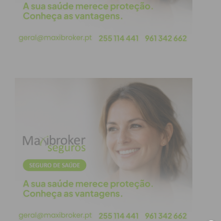
abrindo desde já o apetite para o jogo da
próxima jornada entre o Baião e o
Freamunde.
Árbitro:
Tiago Sá
Árbitros Auxiliares:
Daniel Pereira e
Daniel Costa
SC Freamunde:
Jota, Tiago Bentes,
Paulinho, Rui Jorge, Simão, Figueiredo
(Rafa, 89’), Edu, Meireles (Abílio Neto, 71’),
Cardoso (Lobo, 64’), Bruno Pinto e Vitinha
(Deklan, 89’).
Treinador:
Vitorino Antunes
Padroense FC:
Baía, Gorito (Melo, 89’),
Tiago Vila, Tomás, Quelhas, Madeira, Silva