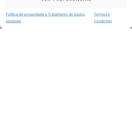
Política de privacidade e Tratamento de dados
Termos e
pessoais
Condições
MAIS PARA SI
FACEBOOK
TWITTER
YOUTUBE
INSTAGRAM
READERS
SERVIÇOS