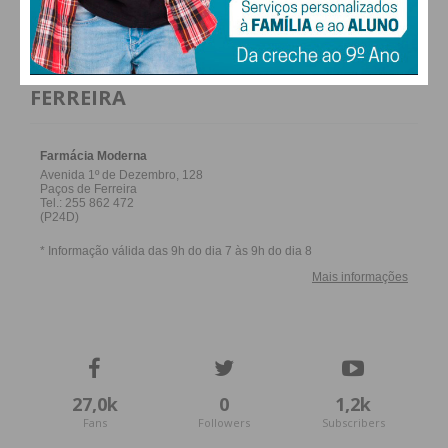
Eu li e concordo com os
termos e
FARMACIAS DE SERVIÇO EM PAÇOS DE
condições
FERREIRA
27,0k
0
1,2k
Fans
Followers
Subscribers