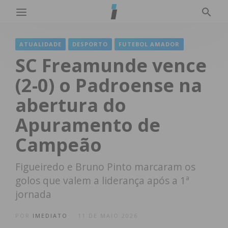
ATUALIDADE
DESPORTO
FUTEBOL AMADOR
SC Freamunde vence
(2-0) o Padroense na
abertura do
Apuramento de
Campeão
Figueiredo e Bruno Pinto marcaram os
golos que valem a liderança após a 1ª
jornada
POR
IMEDIATO
11 DE MAIO 2026