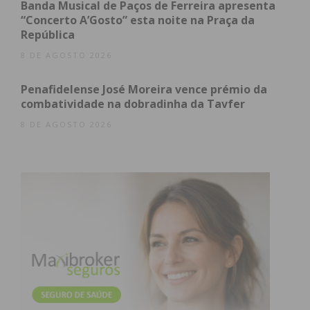
Banda Musical de Paços de Ferreira apresenta
o CRC 1º de Maio de Figueiró e o Codessos
“Concerto A’Gosto” esta noite na Praça da
empataram com um golo de cada parte.
República
8 DE AGOSTO 2026
Percorra as tabelas e descubra os
resultados
do
último fim-de-semana nos diferentes escalões
Penafidelense José Moreira vence prémio da
da
AF Porto
.
combatividade na dobradinha da Tavfer
8 DE AGOSTO 2026
Índice
Divisão de Elite
Divisão de Honra
Primeira Divisão
Segunda Divisão
Subscreva a newsletter do Imediato
Divisão de Elite
Série
Casa
Resultado
Visitante