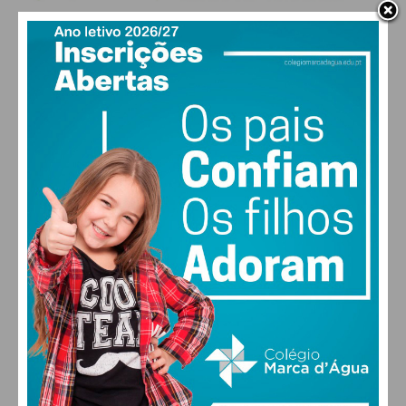
Nun’Álvares
Salvadorense
2
UDS Roriz
2-0
Caíde Rei
2
GDC Ferreira
2-4
Penamaior
PAÇOS DE FERREIRA
2
Citânia de
2-1
UD
28
Sanfins
Valonguense
°
clear sky
51% humidade
Primeira Divisão
vento: 5m/s ONO
MAX 28 • MIN 27
Série
Casa
Resultado
Visitante
1
FC Parada
1-1
SC Campo
27
30
30
31
°
°
°
°
1
Ramaldense
0-1
USC Baltar
DOM
SEG
TER
QUA
2
S. Vicente
1-0
CRCD
Pinheiro
Varziela
2
Várzea do
1-0
ADR
Douro
Aveleda
ALTERAR
2
Águias de
3-3
ARD