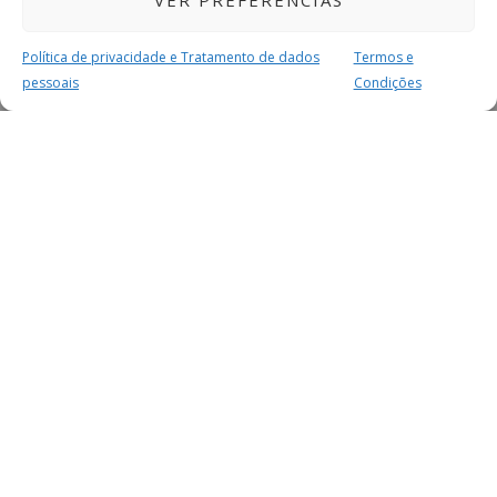
VER PREFERÊNCIAS
Política de privacidade e Tratamento de dados
Termos e
pessoais
Condições
MAIS PARA SI
FACEBOOK
TWITTER
YOUTUBE
INSTAGRAM
READERS
SERVIÇOS