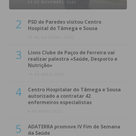
23 DE NOVEMBRO 2023
Subscreva a newsletter do
Imediato
2
PSD de Paredes visitou Centro
Hospital do Tâmega e Sousa
Assine nossa newsletter por e-mail e
23 DE OUTUBRO 2023
obtenha de forma regular a informação
atualizada.
3
Lions Clube de Paços de Ferreira vai
realizar palestra «Saúde, Desporto e
Nutrição»
14 DE ABRIL 2022
4
Eu li e concordo com os
termos e
Centro Hospitalar do Tâmega e Sousa
autorizado a contratar 42
condições
enfermeiros especialistas
8 DE ABRIL 2022
5
ADATERRA promove IV Fim de Semana
da Saúde