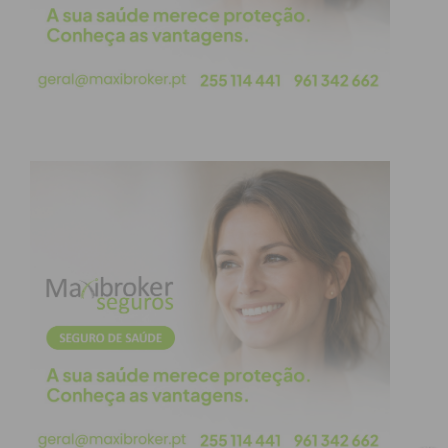
3
Aliança de
1-0
CD Sobrado
Gandra
4
Aparecida
0-1
SC Freamunde
4
Aliados
4-2
FC Felgueiras
Lordelo
1932 B
4
Águias de
2-2
AD Marco 09
Eiriz
4
AD Lousada
0-2
Rebordosa AC
Divisão de Honra
Série
Casa
Resultado
Visitante
2
SC Rio de
4-3
Lousada B
Moinhos
2
Bougadense
1-1
AJM Lamoso
2
SC
0-0
SC