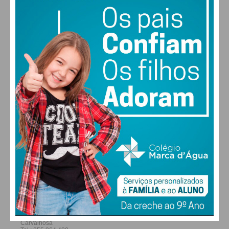
27
26
29
30
°
°
°
°
SÁB
DOM
SEG
TER
ALTERAR
FARMACIAS DE SERVIÇO EM PAÇOS DE
FERREIRA