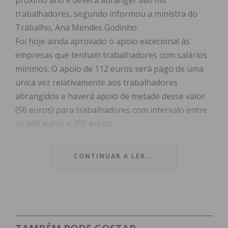
próximo ano e deverá abranger 880 mil
trabalhadores, segundo informou a ministra do
Trabalho, Ana Mendes Godinho.
Foi hoje ainda aprovado o apoio excecional às
empresas que tenham trabalhadores com salários
mínimos. O apoio de 112 euros será pago de uma
única vez relativamente aos trabalhadores
abrangidos e haverá apoio de metade desse valor
(56 euros) para trabalhadores com intervalo entre
os 665 euros e 705 euros.
Quanto a pensões, elas serão aumentadas em 1%
para as pensões de valor mais baixo até 886 euros;
CONTINUAR A LER...
sendo de 0,49% a subida das reformas entre 886
euros e 2.659 euros; e de 0,24% as que estejam
acima dos 2.659 euros.
Na reunião de hoje do Conselho de Ministros foi
ainda aprovado o reforço do valor mínimo do