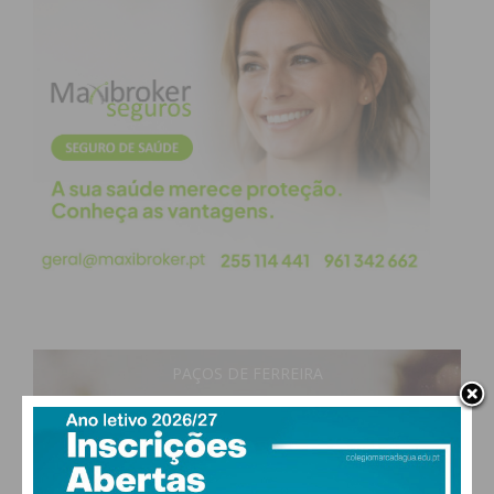
PAÇOS DE FERREIRA
27
°
clear sky
58% humidade
vento: 4m/s O
MAX 27 • MIN 27