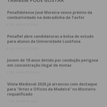
TAMBÉM PODE GOSTAR
subsídio de desemprego, tornando permanente o
aumento que tinha sido aprovado na pandemia. O
Penafidelense José Moreira vence prémio da
valor mínimo do subsídio de desemprego passa a
combatividade na dobradinha da Tavfer
ser de 509,45 euros em 2022.
8 DE AGOSTO 2026
O Governo aprovou, ainda, a atualização salarial da
função pública em 0,9%.
Penafiel abre candidaturas a bolsa de estudo
para alunos da Universidade Lusófona
8 DE AGOSTO 2026
Jovem de 18 anos detido por condução perigosa
em concentração ilegal de motas
8 DE AGOSTO 2026
Subscreva a newsletter do
Imediato
Vilela Medieval 2026 já arrancou com destaque
para “Artes e Ofícios da Madeira” no Mosteiro
requalificado
Assine nossa newsletter por e-mail e
obtenha de forma regular a informação
7 DE AGOSTO 2026