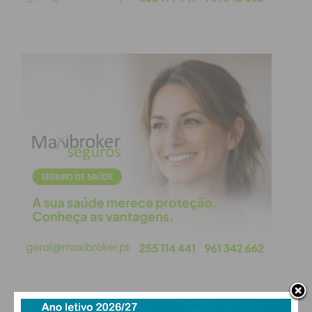
Rui Pedro – Apurado pelo público
Atuam esta noite (3)
Bruno Huca
Francisca Oliveira
Matilde Jacob
Diogo Piçarra (5)
Apurados para a próxima fase (2)
Aliança Velha – Apurados pelo
público
Edmundo Inácio – Apurado pelo
mentor
Atuam esta noite (3)
Daniel Fernandes
Francisca Rocha
Matheus Alcântara
Marisa Liz (5)
Apurados para a próxima fase (2)