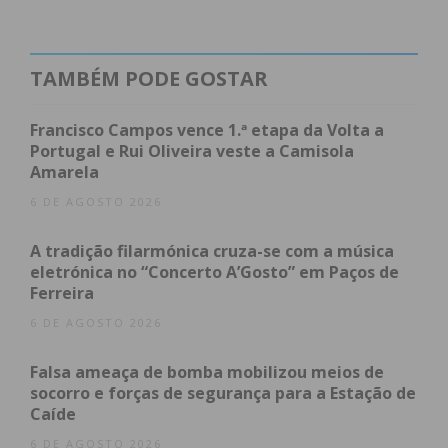
às galas do The Voice, foi dos dias mais felizes da
minha vida. Domingo à noite, na RTP1 e na RTP
TAMBÉM PODE GOSTAR
Play, em direto, volto a pisar aquele palco
encantado. Para que também seja uma noite feliz,
Francisco Campos vence 1.ª etapa da Volta a
vou precisar do vosso voto. Espero que gostem da
Portugal e Rui Oliveira veste a Camisola
canção que vou interpretar bem como do arranjo
Amarela
que lhe demos.
6 DE AGOSTO 2026
Um abraço apertado a cada um de vocês que
acredita em mim!
A tradição filarmónica cruza-se com a música
Até domingo!
”
eletrónica no “Concerto A’Gosto” em Paços de
Ferreira
Quem quiser ajudar o Rui a seguir em frente pode
ligar o 760 200 634, a partir do início do programa.
6 DE AGOSTO 2026
Falsa ameaça de bomba mobilizou meios de
socorro e forças de segurança para a Estação de
Caíde
Equipas após a primeira gala (realizada a 27 de
6 DE AGOSTO 2026