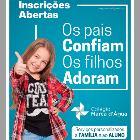
PAÇOS DE FERREIRA
João Neves – Apurado pelo público
26
Miguel Dias – Apurado pela
°
clear sky
mentora
59% humidade
vento: 1m/s O
Atuam esta noite (3)
MAX 26 • MIN 26
Inês Marques Lucas
Inês Martins
João Leote
30
28
28
29
°
°
°
°
SEX
SÁB
DOM
SEG
Subscreva a newsletter do
Imediato
ALTERAR
Assine nossa newsletter por e-mail e
obtenha de forma regular a informação
atualizada.
FARMACIAS DE SERVIÇO EM PAÇOS DE