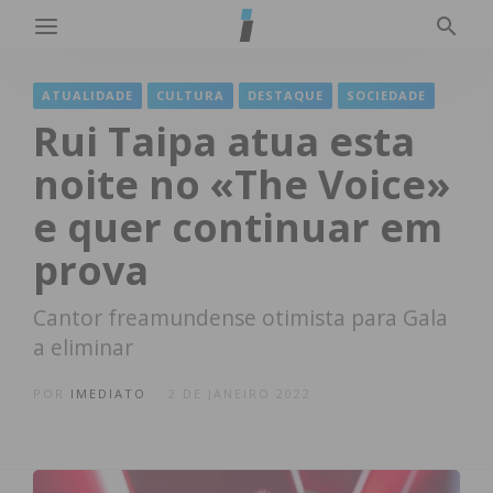
ATUALIDADE
CULTURA
DESTAQUE
SOCIEDADE
Rui Taipa atua esta
noite no «The Voice»
e quer continuar em
prova
Cantor freamundense otimista para Gala
a eliminar
POR
IMEDIATO
2 DE JANEIRO 2022