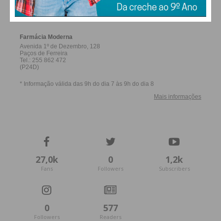
FERREIRA
Eu li e concordo com os
termos e
condições
27,0k
0
1,2k
Fans
Followers
Subscribers
0
577
Followers
Readers