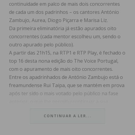
continuidade em palco de mais dois concorrentes
de cada um dos padrinhos – os cantores António
Zambujo, Aurea, Diogo Piçarra e Marisa Liz.
Da primeira eliminatória já estão apurados oito
concorrentes (cada mentor escolheu um, sendo o
outro apurado pelo público).
A partir das 21h15, na RTP1 e RTP Play, é fechado o
top 16 desta nona edição do The Voice Portugal,
com o apuramento de mais oito concorrentes.
Entre os apadrinhados de António Zambujo está o
freamundense Rui Taipa, que se mantém em prova
após ter sido o mais votado pelo público na fase
anterior, o que lhe permitiu continuar a sua
prestação televisiva.
CONTINUAR A LER...
Rui Taipa não escondeu a sua felicidade por poder
participar neste evento mediático e está confinante
para o programa desta noite. “
O dia em que passei