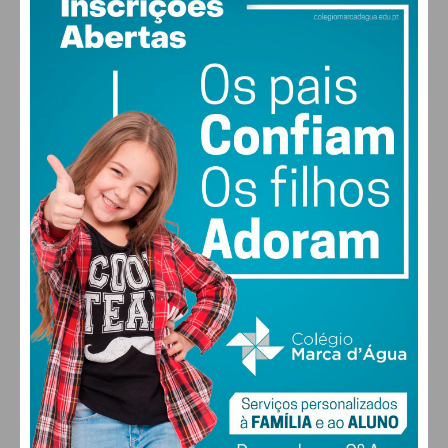
25
°
clear sky
58% humidade
vento: 1m/s ONO
MAX 25 • MIN 25
29
31
31
32
°
°
°
°
SEG
TER
QUA
QUI
ALTERAR
FARMACIAS DE SERVIÇO EM PAÇOS DE
FERREIRA