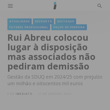
ATUALIDADE
DESPORTO
DESTAQUE
FUTEBOL PROFISSIONAL
PAÇOS DE FERREIRA
Rui Abreu colocou
lugar à disposição
mas associados não
pediram demissão
Gestão da SDUQ em 2024/25 com prejuízo
um milhão e oitocentos mil euros
POR
IMEDIATO
17 DE JANEIRO 2026