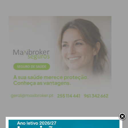
Subscreva a newsletter do
Imediato
Assine nossa newsletter por e-mail e
obtenha de forma regular a informação
atualizada.
Eu li e concordo com os
termos e
condições
PAÇOS DE FERREIRA