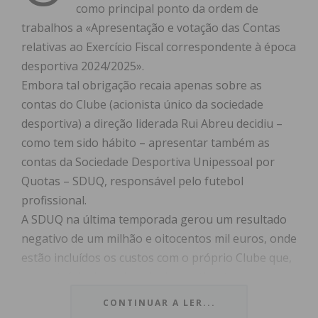
como principal ponto da ordem de
trabalhos a «Apresentação e votação das Contas
relativas ao Exercício Fiscal correspondente à época
desportiva 2024/2025».
Embora tal obrigação recaia apenas sobre as
contas do Clube (acionista único da sociedade
desportiva) a direção liderada Rui Abreu decidiu –
como tem sido hábito – apresentar também as
contas da Sociedade Desportiva Unipessoal por
Quotas – SDUQ, responsável pelo futebol
profissional.
A SDUQ na última temporada gerou um resultado
negativo de um milhão e oitocentos mil euros, onde
estão incluídos os custos com o próprio Clube que,
ao contrário da sociedade desportiva, teve cerca de
20 mil euros de saldo líquido positivo.
CONTINUAR A LER...
As contas foram a votação e acabaram aprovadas