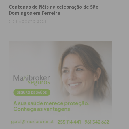
propostas para análise.
Centenas de fiéis na celebração de São
O passivo atual da SDUQ ronda os cinco milhões e
Domingos em Ferreira
setecentos mil euros e, face ao panorama
9 DE AGOSTO 2026
apresentado, o presidente do Clube concluiu.
“
Coloco o meu lugar à disposição para o que os
associados decidam fazer. Se o melhor para o
Paços for ir embora, saio hoje!
“.
Apesar de algumas intervenções terem
questionado aspetos específicos da gestão da atual
direção – que substituiu a de Paulo Meneses em
abril do ano passado – nenhum associado presente
solicitou a queda do atual presidente, nem
manifestou vontade de promover um eventual ato
eleitoral antecipado.