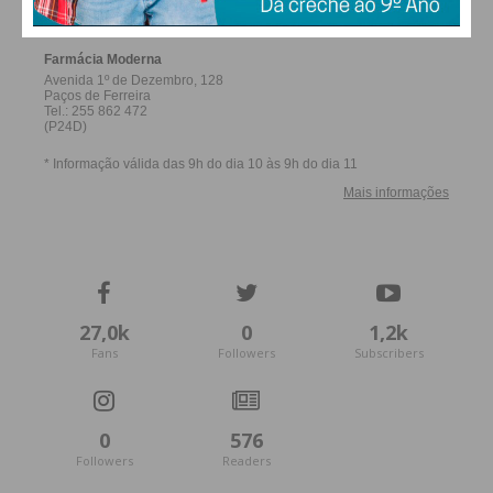
27,0k
0
1,2k
Fans
Followers
Subscribers
0
576
Followers
Readers