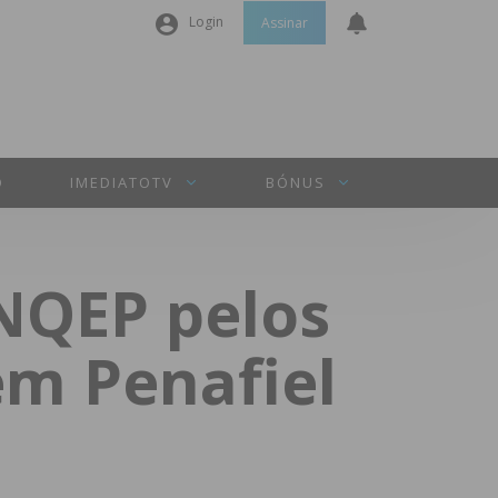
Login
Assinar
Nome de utilizador ou email
*
Senha
*
O
IMEDIATOTV
BÓNUS
Manter sessão
ANQEP pelos
INICIAR SESSÃO
em Penafiel
Perdeu a sua senha?