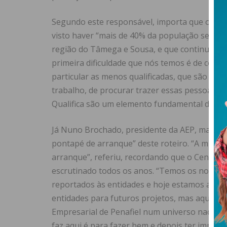
Segundo este responsável, importa que os Cen
visto haver “mais de 40% da população sem o
região do Tâmega e Sousa, e que continuem a 
primeira dificuldade que nós temos é de conse
particular as menos qualificadas, que são as
trabalho, de procurar trazer essas pessoas pa
Qualifica são um elemento fundamental da estra
Já Nuno Brochado, presidente da AEP, manifes
pontapé de arranque” deste roteiro. “A mim e
arranque”, referiu, recordando que o Centro Qu
escrutinado todos os anos. “Temos os nossos 
reportados às entidades e hoje estamos aqui, 
entidades para futuros projetos, mas aqui t
Empresarial de Penafiel num universo nacional
faz aqui é para fazer bem e depois ter impact