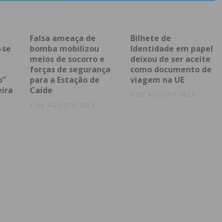
Falsa ameaça de
Bilhete de
-se
bomba mobilizou
Identidade em papel
meios de socorro e
deixou de ser aceite
forças de segurança
como documento de
o”
para a Estação de
viagem na UE
eira
Caíde
6 DE AGOSTO 2026
6 DE AGOSTO 2026