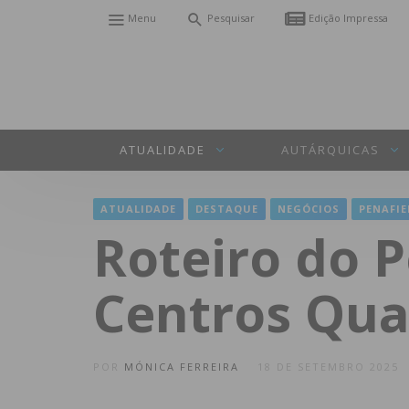
Menu
Pesquisar
Edição Impressa
ATUALIDADE
AUTÁRQUICAS
ATUALIDADE
DESTAQUE
NEGÓCIOS
PENAFIE
Roteiro do 
Centros Qua
POR
MÓNICA FERREIRA
18 DE SETEMBRO 2025