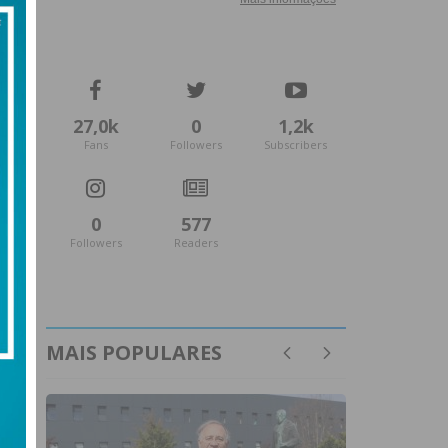
27,0k
0
1,2k
Fans
Followers
Subscribers
0
577
Followers
Readers
MAIS POPULARES