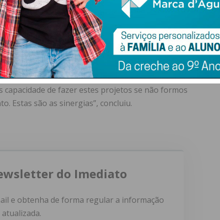
 trabalho que realizam cria na vida das pessoas, dando
 nivelador da coesão social, ao nível empresarial é
alhadores dentro das empresas e tudo isto vai fazer
os, exigir também que os empresários olhem de forma
, destacando a importância destes parceiros na
s capacidade de fazer estes projetos se não formos
o. Estas são as sinergias”, concluiu.
ewsletter do Imediato
ail e obtenha de forma regular a informação
atualizada.