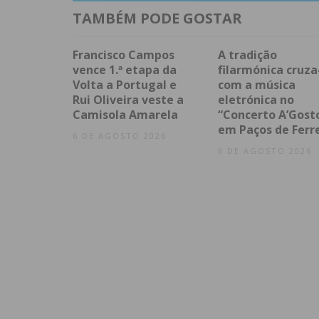
TAMBÉM PODE GOSTAR
Francisco Campos
A tradição
vence 1.ª etapa da
filarmónica cruza
Volta a Portugal e
com a música
Rui Oliveira veste a
eletrónica no
Camisola Amarela
“Concerto A’Gost
em Paços de Ferr
6 DE AGOSTO 2026
6 DE AGOSTO 2026