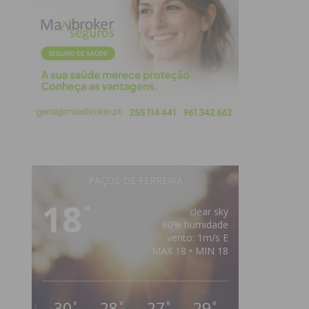
PAÇOS DE FERREIRA
18
°
clear sky
80% humidade
vento: 1m/s E
MAX 18 • MIN 18
30
28
27
29
°
°
°
°