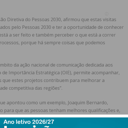
ão Diretiva do Pessoas 2030, afirmou que estas visitas
ciados pelo Pessoas 2030 e ter a oportunidade de conhecer
 está a ser feito e também perceber o que está a correr
rocessos, porque há sempre coisas que podemos
 âmbito da ação nacional de comunicação dedicada aos
o de Importância Estratégica (OIE), permite acompanhar,
s que estes projetos contribuem para melhorar a
ade competitiva das regiões”.
 que apontou como um exemplo, Joaquim Bernardo,
do para que as pessoas tenham melhores qualificações e,
petitividade para as empresas, de produtividade e de