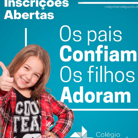
tros Qualifica continuem o trabalho que têm realizado,
 ensino secundário”, números ainda mais elevados na
apostar em chamar as pessoas para a certificação. “A
guir que as pessoas procurem a certificação, e em
 que menos procuram. E nós também temos que ter esse
ra o sistema de formação. E é por isso que os Centros
tégia nacional de qualificação dos adultos”, concluiu.
tou-se “orgulhoso”, com o facto da AEP acolher “o
 à minha direção, orgulha e envaidece podermos acolher o
alifica já existe desde 2017 e vê o seu trabalho
objetivos, que são revistos, cumpridos e depois
não é um fim, é um início de uma nova parceria com estas
ambém ficamos orgulhosos por olharem para a Associação
, de boas práticas. Isso é ordem nesta direção. O que se
o na comunidade”, referiu.