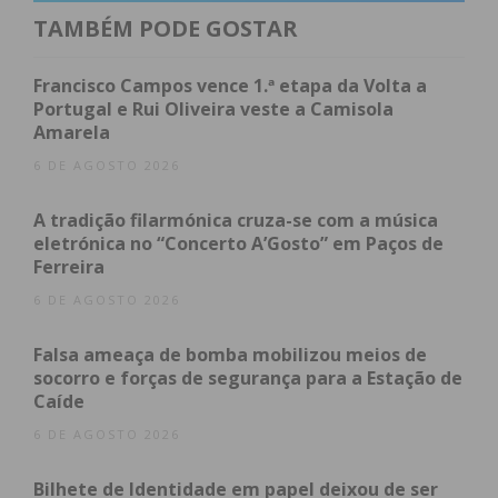
parte de um projeto maior: trabalhar com valor”,
TAMBÉM PODE GOSTAR
referiu.
Francisco Campos vence 1.ª etapa da Volta a
Pedro Cepeda, Vice-Presidente da Câmara
Portugal e Rui Oliveira veste a Camisola
Amarela
Municipal de Penafiel, apontou o homenageado
como “uma figura ímpar na sociedade portuguesa”,
6 DE AGOSTO 2026
com um “ADN penafidelense” muito marcado, o que
A tradição filarmónica cruza-se com a música
é um “orgulho” para o concelho. Classificou-o ainda
eletrónica no “Concerto A’Gosto” em Paços de
como “um símbolo de paixão e coragem
Ferreira
intelectual”, “com um profundo respeito pela
6 DE AGOSTO 2026
ciência, história e religião, desafiando-nos a pensar
além do obvio” através dos seus livros que chegam
Falsa ameaça de bomba mobilizou meios de
a leitores de mais de 20 línguas.
socorro e forças de segurança para a Estação de
Caíde
Na sua profissão, destacou a sua independência, a
6 DE AGOSTO 2026
inovação que coloca no seu trabalho. “É um
Bilhete de Identidade em papel deixou de ser
explorador do espírito humano e um defensor da