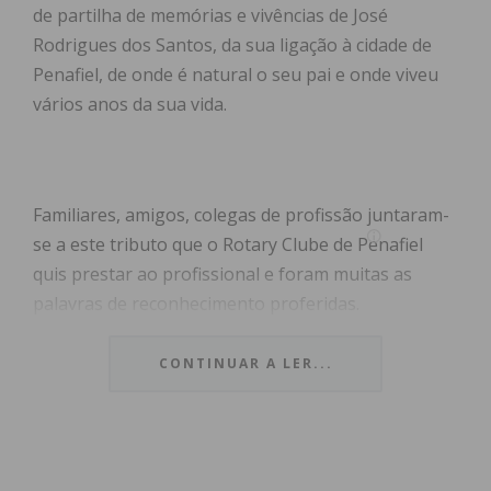
de partilha de memórias e vivências de José
Rodrigues dos Santos, da sua ligação à cidade de
Penafiel, de onde é natural o seu pai e onde viveu
vários anos da sua vida.
Familiares, amigos, colegas de profissão juntaram-
se a este tributo que o Rotary Clube de Penafiel
quis prestar ao profissional e foram muitas as
palavras de reconhecimento proferidas.
Diogo Soares, presidente do Rotary Club de
CONTINUAR A LER...
Penafiel, destacou a importância destas
homenagens que o Rotary presta a profissionais.
“Precisamos de figuras que nos inspirem, que nos
ajudem a abrir horizontes e a sentir que fazemos