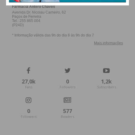
Assine nossa newsletter por e-mail e
obtenha de forma regular a informação
atualizada.
Eu li e concordo com os
termos e
condições
27,0k
0
1,2k
Fans
Followers
Subscribers
0
577
Followers
Readers