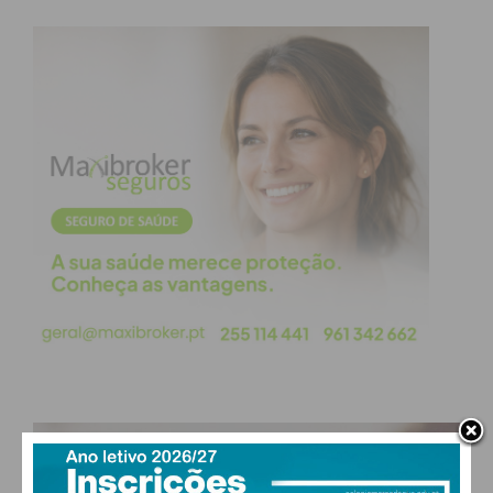
homenageado novamente em Penafiel, no festival
Escritaria.
“Não há melhor do que ser acarinhado pelos
seus”
Após todas as palavras que lhe foram dirigidas,
José Rodrigues dos Santos mostrou-se emocionado
e grato e garantiu que “não há melhor do que ser
acarinhado pelos seus”.
Ressalvou, de todas as intervenções feitas, a sua
“preocupação com a verdade”, numa altura de
desinformação, em que se confundem verdades
com opiniões. “A verdade existe, é muito
PAÇOS DE FERREIRA
importante e nós temos que ter este compromisso