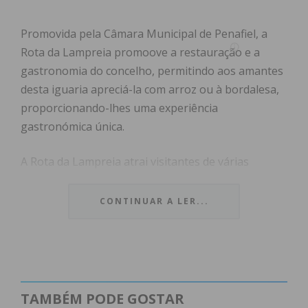
Promovida pela Câmara Municipal de Penafiel, a
Rota da Lampreia promoove a restauração e a
gastronomia do concelho, permitindo aos amantes
desta iguaria apreciá-la com arroz ou à bordalesa,
proporcionando-lhes uma experiência
gastronómica única.
A Rota da Lampreia atrai visitantes de várias
regiões do país, mas também da vizinha Espanha.
Este ano, conta com 12 restaurantes aderentes:
CONTINUAR A LER...
Solar do Souto (Abragão), E-Tapas Cozinha de
Autor (Penafiel), Miradouro (Entre-os-Rios),
Taberna Fininha (Entre-os-Rios), Rocha (Abragão),
D’Aurora (Croca), O Veraz (Penafiel), Plaza Grill
(Penafiel), O Engaço (Recezinhos), Ponte de Pedra
TAMBÉM PODE GOSTAR