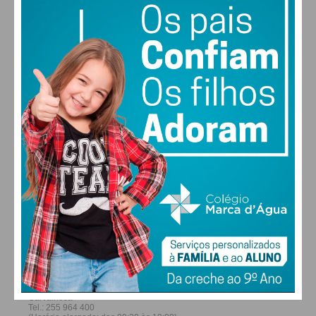
22
26
28
30
°
°
°
°
SÁB
DOM
SEG
TER
ALTERAR
FARMACIAS DE SERVIÇO EM PAÇOS DE
FERREIRA