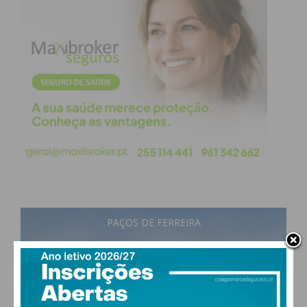
PAÇOS DE FERREIRA
23
°
scattered clouds
74% humidade
vento: 3m/s O
MAX 23 • MIN 23