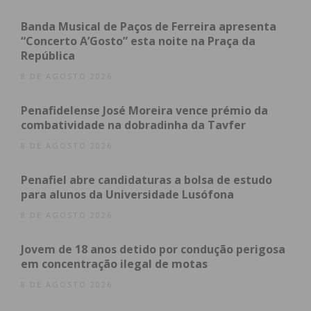
(Torrão), Tâmega à Vista (Torrão) e Terramar (S.
Mamede Recezinhos).
Banda Musical de Paços de Ferreira apresenta
“Concerto A’Gosto” esta noite na Praça da
República
8 DE AGOSTO 2026
Subscreva a newsletter do
Imediato
Penafidelense José Moreira vence prémio da
combatividade na dobradinha da Tavfer
Assine nossa newsletter por e-mail e
8 DE AGOSTO 2026
obtenha de forma regular a informação
Penafiel abre candidaturas a bolsa de estudo
atualizada.
para alunos da Universidade Lusófona
8 DE AGOSTO 2026
Jovem de 18 anos detido por condução perigosa
em concentração ilegal de motas
Eu li e concordo com os
termos e
8 DE AGOSTO 2026
condições