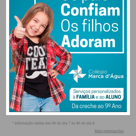
SÁB
DOM
SEG
TER
ALTERAR
FARMACIAS DE SERVIÇO EM PAÇOS DE
FERREIRA