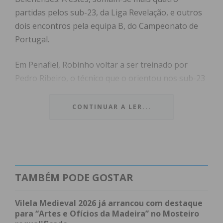
partidas pelos sub-23, da Liga Revelação, e outros
dois encontros pela equipa B, do Campeonato de
Portugal.
Em Penafiel, Robinho voltar a ser treinado por
Pedro Ribeiro, o técnico que o orientou nos sub-23
do Belenenses SAD e levou a integrar a equipa
principal quando assumiu o cargo deixado vago por
CONTINUAR A LER...
Silas, em setembro de 2019.
Antes de chegar ao Belenenses, Robinho passou
pelos escalões de formação do Linda-a-Velha,
Sporting e Académica, estreando-se como sénior
TAMBÉM PODE GOSTAR
no Linda-a-Velha, nas divisões distritais de Lisboa.
Antes de assinar pelo Belenenses, jogou uma
Vilela Medieval 2026 já arrancou com destaque
temporada no Sacavenense.
para “Artes e Ofícios da Madeira” no Mosteiro