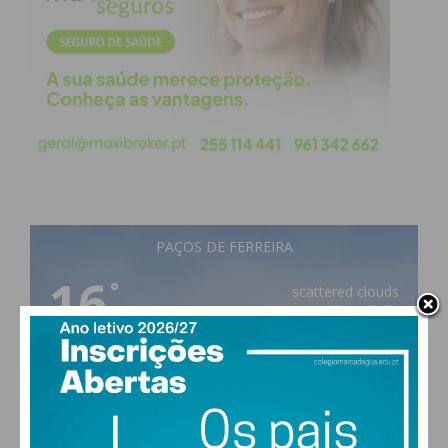
PAÇOS DE FERREIRA
16
°
scattered clouds
92% humidade
vento: 1m/s E
MAX 16 • MIN 16
28
27
28
29
°
°
°
°