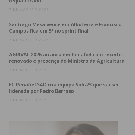
requalificado
7 DE AGOSTO 2026
Subscreva a newsletter do
Santiago Mesa vence em Albufeira e Francisco
Imediato
Campos fica em 5º no sprint final
7 DE AGOSTO 2026
Assine nossa newsletter por e-mail e
AGRIVAL 2026 arranca em Penafiel com recinto
obtenha de forma regular a informação
renovado e presença do Ministro da Agricultura
atualizada.
7 DE AGOSTO 2026
FC Penafiel SAD cria equipa Sub-23 que vai ser
liderada por Pedro Barroso
7 DE AGOSTO 2026
Eu li e concordo com os
termos e
condições