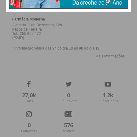
FERREIRA
27,0k
0
1,2k
Fans
Followers
Subscribers
0
576
Followers
Readers