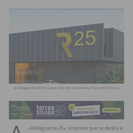
A Retaguarda 25 tem a sua sede em Carvalhosa, Paços de Ferreira
«Retaguarda 25», empresa que se dedica à