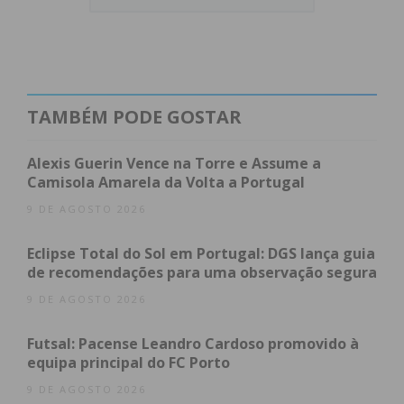
TAMBÉM PODE GOSTAR
Alexis Guerin Vence na Torre e Assume a
Camisola Amarela da Volta a Portugal
O CEO (Diretor Executivo) da empresa, Pedro
Andrade, comentou na página oficial da R25 este
9 DE AGOSTO 2026
novo impulso de construção. “
A nossa aposta no
Eclipse Total do Sol em Portugal: DGS lança guia
norte do país é uma aposta no futuro da
de recomendações para uma observação segura
modernização e melhoramento das cidades do
9 DE AGOSTO 2026
nosso concelho e concelhos vizinhos, para que
assim consigamos – em conjunto – contribuir para
Futsal: Pacense Leandro Cardoso promovido à
uma oferta diversificada e de qualidade de
equipa principal do FC Porto
habitações e empreendimentos imobiliários em
9 DE AGOSTO 2026