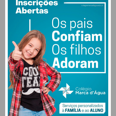
25
°
clear sky
58% humidade
vento: 1m/s ONO
MAX 25 • MIN 25
29
31
31
32
°
°
°
°
SEG
TER
QUA
QUI
ALTERAR
FARMACIAS DE SERVIÇO EM PAÇOS DE