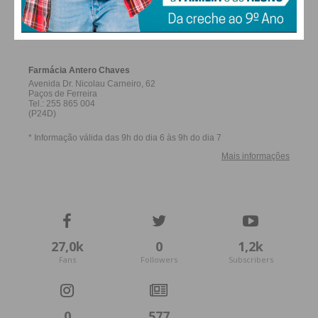
FARMACIAS DE SERVIÇO EM PAÇOS DE
FERREIRA
27,0k
0
1,2k
Fans
Followers
Subscribers
0
577