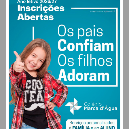
PAÇOS DE FERREIRA
16
°
clear sky
78% humidade
vento: 1m/s ENE
MAX 16 • MIN 16
30
28
27
29
°
°
°
°
SEX
SÁB
DOM
SEG
ALTERAR