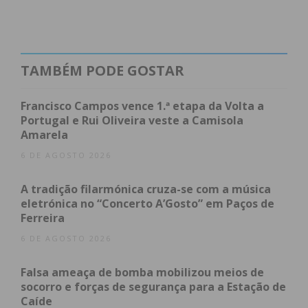
TAMBÉM PODE GOSTAR
Subscreva a newsletter do
Imediato
Francisco Campos vence 1.ª etapa da Volta a
Portugal e Rui Oliveira veste a Camisola
Amarela
Assine nossa newsletter por e-mail e
6 DE AGOSTO 2026
obtenha de forma regular a informação
atualizada.
A tradição filarmónica cruza-se com a música
eletrónica no “Concerto A’Gosto” em Paços de
Ferreira
6 DE AGOSTO 2026
Eu li e concordo com os
termos e
Falsa ameaça de bomba mobilizou meios de
socorro e forças de segurança para a Estação de
condições
Caíde