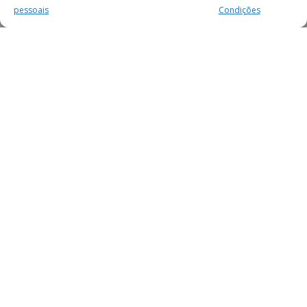
pessoais
Condições
MAIS PARA SI
FACEBOOK
TWITTER
YOUTUBE
INSTAGRAM
READERS
SERVIÇOS
SOBRE NÓS